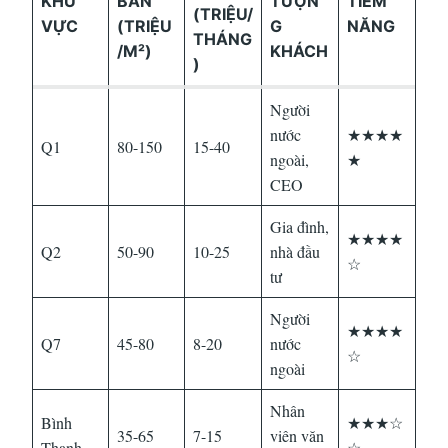
KHU
BÁN
TƯỢN
TIỀM
(TRIỆU/
VỰC
(TRIỆU
G
NĂNG
THÁNG
/M²)
KHÁCH
)
Người
nước
★★★★
Q1
80-150
15-40
ngoài,
★
CEO
Gia đình,
★★★★
Q2
50-90
10-25
nhà đầu
☆
tư
Người
★★★★
Q7
45-80
8-20
nước
☆
ngoài
Nhân
Bình
★★★☆
35-65
7-15
viên văn
Thạnh
☆