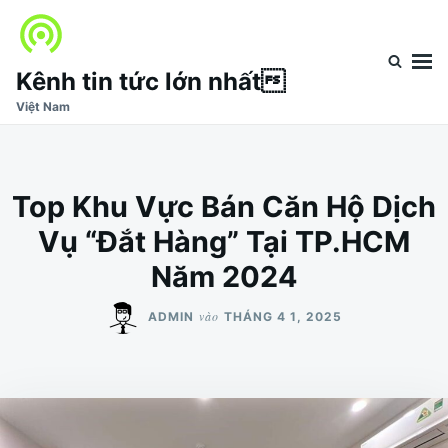
Nhảy
Tìm
đến
kiếm
nội
cho:
Kênh tin tức lớn nhất
dung
Việt Nam
Top Khu Vực Bán Căn Hộ Dịch
Vụ “Đắt Hàng” Tại TP.HCM
Năm 2024
vào
ADMIN
THÁNG 4 1, 2025