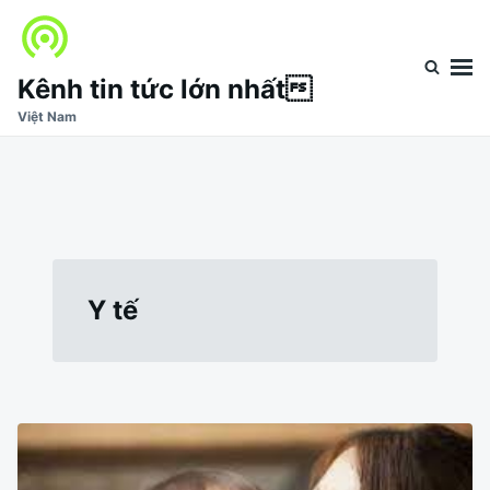
Nhảy
Tìm
đến
kiếm
nội
cho:
Kênh tin tức lớn nhất
dung
Việt Nam
Y tế