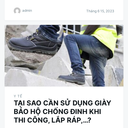
admin
Tháng 6 15, 2023
Y TẾ
TẠI SAO CẦN SỬ DỤNG GIÀY
BẢO HỘ CHỐNG ĐINH KHI
THI CÔNG, LẮP RÁP,…?