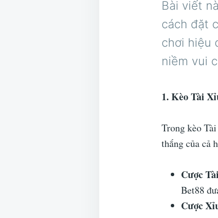
Bài viết n
cách đặt 
chơi hiệu 
niềm vui c
1. Kèo Tài Xỉ
Trong kèo Tài
thắng của cả h
Cược Tài
Bet88 đưa
Cược Xỉu