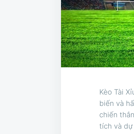
Kèo Tài Xỉ
biến và h
chiến thắn
tích và dự