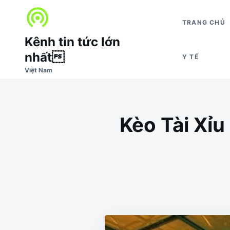
Nhảy
Tìm
đến
kiếm
TRANG CHỦ
nội
cho:
Kênh tin tức lớn
dung
nhất
Y TẾ
Việt Nam
Kèo Tài Xỉu