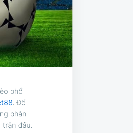
kèo phổ
et88
. Để
ăng phân
 trận đấu.