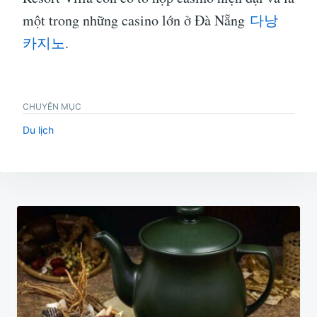
một trong những casino lớn ở Đà Nẵng
다낭
카지노
.
CHUYÊN MỤC
Du lịch
Điều
hướng
bài
viết