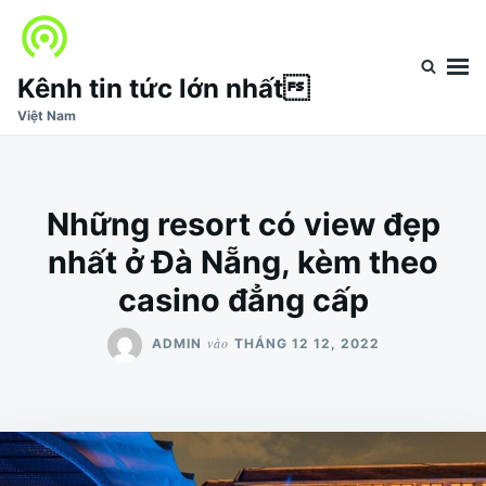
Nhảy
Tìm
đến
kiếm
nội
cho:
Kênh tin tức lớn nhất
dung
Việt Nam
Những resort có view đẹp
nhất ở Đà Nẵng, kèm theo
casino đẳng cấp
vào
ADMIN
THÁNG 12 12, 2022