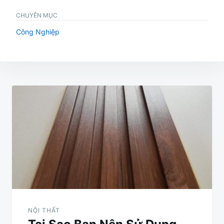
CHUYÊN MỤC
Công Nghiệp
Điều
hướng
bài
viết
NỘI THẤT