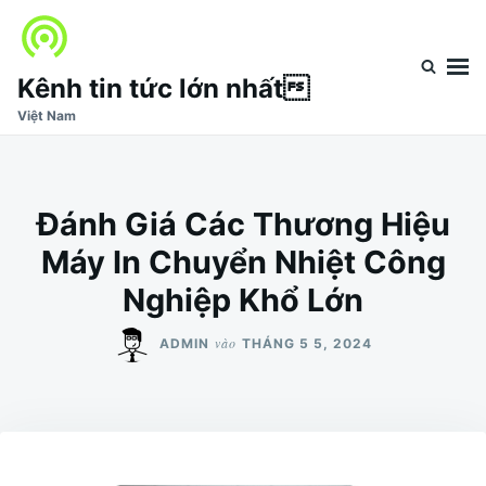
Nhảy
Tìm
đến
kiếm
nội
cho:
Kênh tin tức lớn nhất
dung
Việt Nam
Đánh Giá Các Thương Hiệu
Máy In Chuyển Nhiệt Công
Nghiệp Khổ Lớn
vào
ADMIN
THÁNG 5 5, 2024