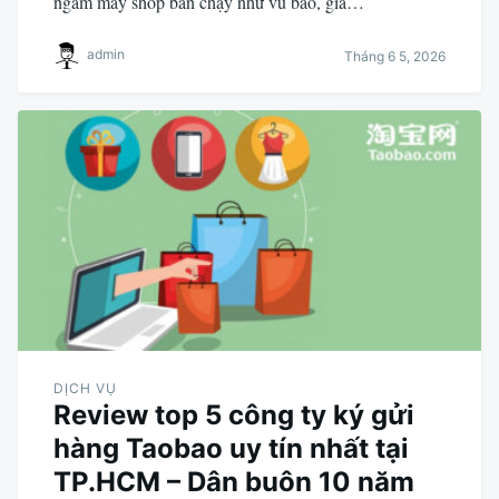
ngắm mấy shop bán chạy như vũ bão, giá…
admin
Tháng 6 5, 2026
DỊCH VỤ
Review top 5 công ty ký gửi
hàng Taobao uy tín nhất tại
TP.HCM – Dân buôn 10 năm