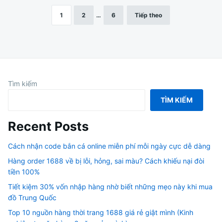
1
2
…
6
Tiếp theo
Phân
trang
bài
viết
Tìm kiếm
TÌM KIẾM
Recent Posts
Cách nhận code bắn cá online miễn phí mỗi ngày cực dễ dàng
Hàng order 1688 về bị lỗi, hỏng, sai màu? Cách khiếu nại đòi
tiền 100%
Tiết kiệm 30% vốn nhập hàng nhờ biết những mẹo này khi mua
đồ Trung Quốc
Top 10 nguồn hàng thời trang 1688 giá rẻ giật mình (Kinh