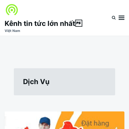
Nhảy
Tìm
đến
kiếm
nội
cho:
Kênh tin tức lớn nhất
dung
Việt Nam
Dịch Vụ