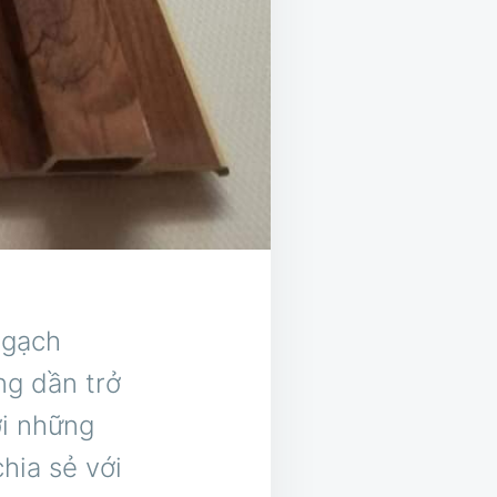
 gạch
g dần trở
ởi những
hia sẻ với