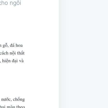
cho ngôi
 gỗ, đá hoa
ách nội thất
 hiện đại và
g nước, chống
phai màu theo