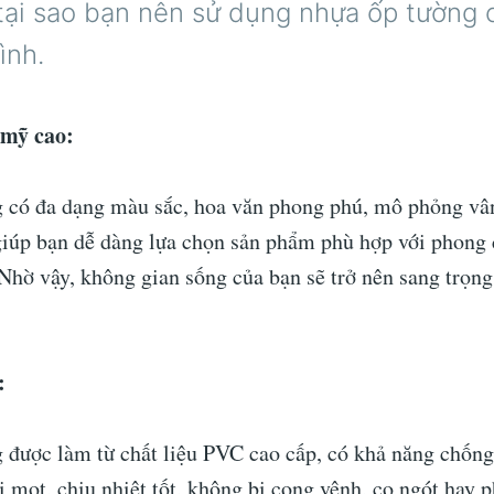
 tại sao bạn nên sử dụng nhựa ốp tường 
ình.
 mỹ cao:
 có đa dạng màu sắc, hoa văn phong phú, mô phỏng vân
iúp bạn dễ dàng lựa chọn sản phẩm phù hợp với phong c
Nhờ vậy, không gian sống của bạn sẽ trở nên sang trọng,
:
 được làm từ chất liệu PVC cao cấp, có khả năng chốn
 mọt, chịu nhiệt tốt, không bị cong vênh, co ngót hay 