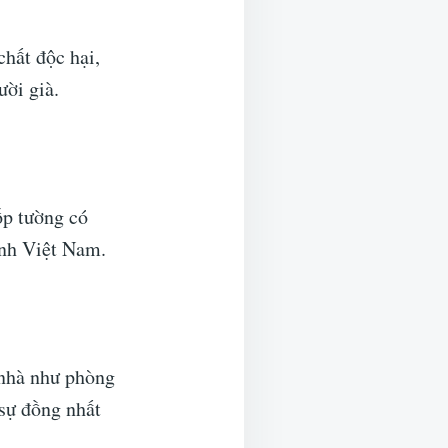
chất độc hại,
ười già.
ốp tường có
ình Việt Nam.
 nhà như phòng
sự đồng nhất