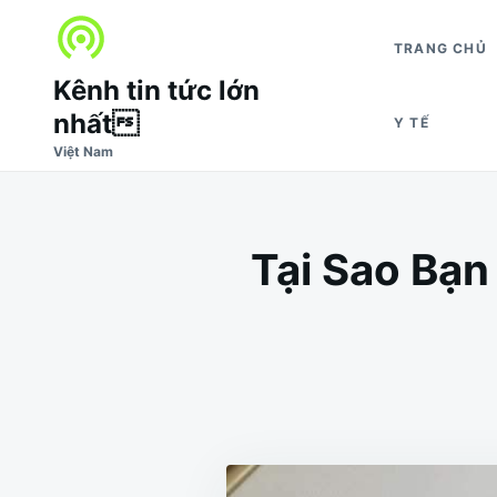
Nhảy
Tìm
đến
kiếm
TRANG CHỦ
nội
cho:
Kênh tin tức lớn
dung
nhất
Y TẾ
Việt Nam
Tại Sao Bạ