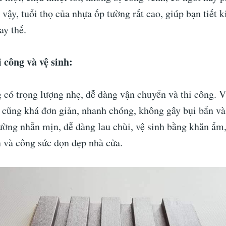
 vậy, tuổi thọ của nhựa ốp tường rất cao, giúp bạn tiết 
ay thế.
i công và vệ sinh:
 có trọng lượng nhẹ, dễ dàng vận chuyển và thi công. V
 cũng khá đơn giản, nhanh chóng, không gây bụi bẩn và
ường nhẵn mịn, dễ dàng lau chùi, vệ sinh bằng khăn ẩm,
n và công sức dọn dẹp nhà cửa.