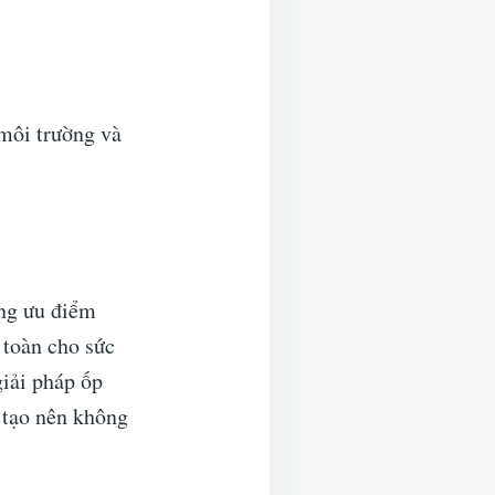
 môi trường và
ững ưu điểm
 toàn cho sức
giải pháp ốp
 tạo nên không