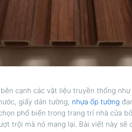
 bên cạnh các vật liệu truyền thống như
nước, giấy dán tường,
nhựa ốp tường
đan
chọn phổ biến trong trang trí nhà cửa b
ợt trội mà nó mang lại. Bài viết này sẽ c