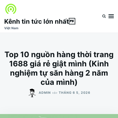
Nhảy
Tìm
đến
kiếm
nội
cho:
Kênh tin tức lớn nhất
dung
Việt Nam
Top 10 nguồn hàng thời trang
1688 giá rẻ giật mình (Kinh
nghiệm tự săn hàng 2 năm
của mình)
vào
ADMIN
THÁNG 6 5, 2026