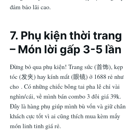
đảm bảo lãi cao.
7. Phụ kiện thời trang
– Món lời gấp 3-5 lần
Đừng bỏ qua phụ kiện! Trang sức (首饰), kẹp
tóc (发夹) hay kính mắt (眼镜) ở 1688 rẻ như
cho
. Có những chiếc bông tai pha lê chỉ vài
nghìn/cái, về mình bán combo 3 đôi giá 39k.
Đây là hàng phụ giúp mình bù vốn và giữ chân
khách cực tốt vì ai cũng thích mua kèm mấy
món linh tinh giá rẻ.