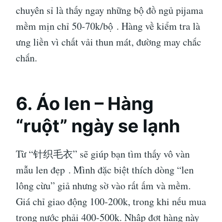
chuyên sỉ là thấy ngay những bộ đồ ngủ pijama
mềm mịn chỉ 50-70k/bộ
. Hàng về kiểm tra là
ưng liền vì chất vải thun mát, đường may chắc
chắn.
6. Áo len – Hàng
“ruột” ngày se lạnh
Từ “针织毛衣” sẽ giúp bạn tìm thấy vô vàn
mẫu len đẹp
. Mình đặc biệt thích dòng “len
lông cừu” giả nhưng sờ vào rất ấm và mềm.
Giá chỉ giao động 100-200k, trong khi nếu mua
trong nước phải 400-500k. Nhập đợt hàng này