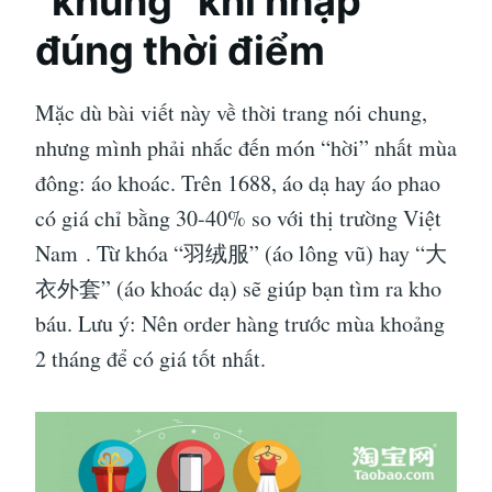
“khủng” khi nhập
đúng thời điểm
Mặc dù bài viết này về thời trang nói chung,
nhưng mình phải nhắc đến món “hời” nhất mùa
đông: áo khoác. Trên 1688, áo dạ hay áo phao
có giá chỉ bằng 30-40% so với thị trường Việt
Nam
. Từ khóa “羽绒服” (áo lông vũ) hay “大
衣外套” (áo khoác dạ) sẽ giúp bạn tìm ra kho
báu. Lưu ý: Nên order hàng trước mùa khoảng
2 tháng để có giá tốt nhất.