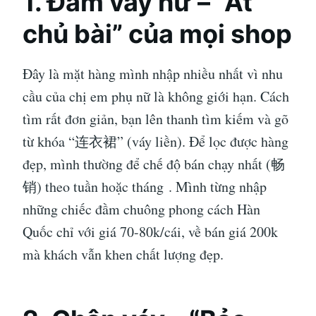
1. Đầm váy nữ – “Át
chủ bài” của mọi shop
Đây là mặt hàng mình nhập nhiều nhất vì nhu
cầu của chị em phụ nữ là không giới hạn. Cách
tìm rất đơn giản, bạn lên thanh tìm kiếm và gõ
từ khóa “连衣裙” (váy liền). Để lọc được hàng
đẹp, mình thường để chế độ bán chạy nhất (畅
销) theo tuần hoặc tháng
. Mình từng nhập
những chiếc đầm chuông phong cách Hàn
Quốc chỉ với giá 70-80k/cái, về bán giá 200k
mà khách vẫn khen chất lượng đẹp.