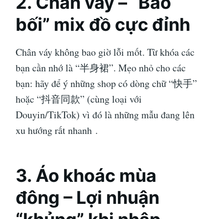
2. Chân váy – “Bảo
bối” mix đồ cực đỉnh
Chân váy không bao giờ lỗi mốt. Từ khóa các
bạn cần nhớ là “半身裙”. Mẹo nhỏ cho các
bạn: hãy để ý những shop có dòng chữ “快手”
hoặc “抖音同款” (cùng loại với
Douyin/TikTok) vì đó là những mẫu đang lên
xu hướng rất nhanh
.
3. Áo khoác mùa
đông – Lợi nhuận