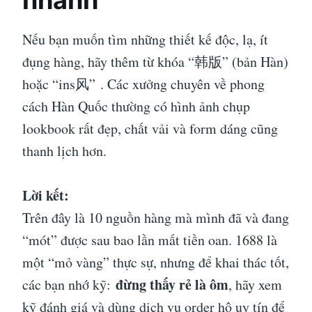
nhanh
Nếu bạn muốn tìm những thiết kế độc, lạ, ít
đụng hàng, hãy thêm từ khóa “韩版” (bản Hàn)
hoặc “ins风”
. Các xưởng chuyên về phong
cách Hàn Quốc thường có hình ảnh chụp
lookbook rất đẹp, chất vải và form dáng cũng
thanh lịch hơn.
Lời kết:
Trên đây là 10 nguồn hàng mà mình đã và đang
“mót” được sau bao lần mất tiền oan. 1688 là
một “mỏ vàng” thực sự, nhưng để khai thác tốt,
đừng thấy rẻ là ôm
các bạn nhớ kỹ:
, hãy xem
kỹ đánh giá và dùng dịch vụ order hộ uy tín để