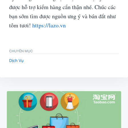
được hỗ trợ kiểm hàng cẩn thận nhé. Chúc các
bạn sớm tìm được nguồn ưng ý và bán đắt như
tôm tươi!
https://lazo.vn
CHUYÊN MỤC
Dịch Vụ
Điều
hướng
bài