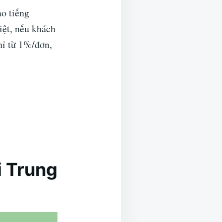
ạo tiếng
iệt, nếu khách
hỉ từ 1%/đơn,
i Trung