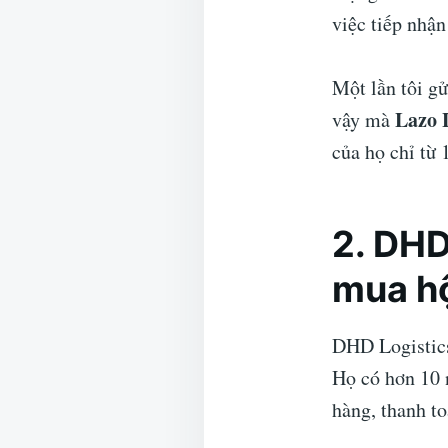
việc tiếp nhậ
Một lần tôi g
Lazo 
vậy mà
của họ chỉ từ
2. DHD
mua hộ
DHD Logistics 
Họ có hơn 10 
hàng, thanh t