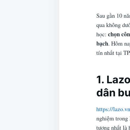
Sau gần 10 nă
qua không dướ
chọn côn
học:
bạch
. Hôm nay
tín nhất tại 
1.
Lazo
dân bu
https://lazo.v
nghiệm trong 
tượng nhất là