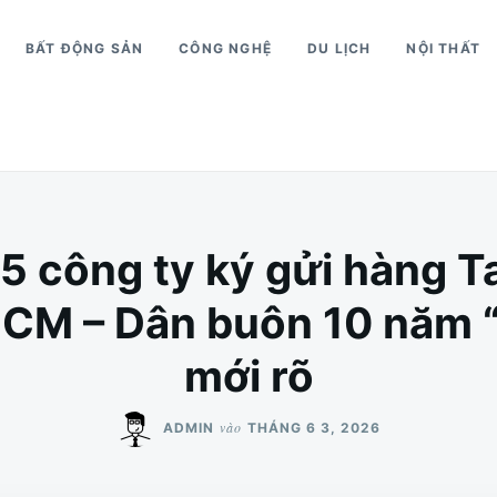
BẤT ĐỘNG SẢN
CÔNG NGHỆ
DU LỊCH
NỘI THẤT
5 công ty ký gửi hàng T
.HCM – Dân buôn 10 năm 
mới rõ
vào
ADMIN
THÁNG 6 3, 2026