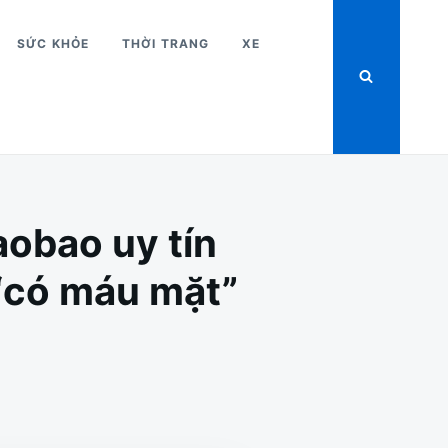
SỨC KHỎE
THỜI TRANG
XE
aobao uy tín
“có máu mặt”