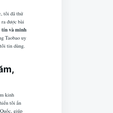
 tôi đã thử
 ra được bài
y tín và minh
àng Taobao uy
ôi tin dùng.
năm,
ăm kinh
iến tôi ấn
 Quốc, giúp