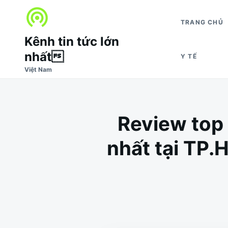
Nhảy
Tìm
đến
kiếm
TRANG CHỦ
nội
cho:
Kênh tin tức lớn
dung
nhất
Y TẾ
Việt Nam
Review top 
nhất tại TP