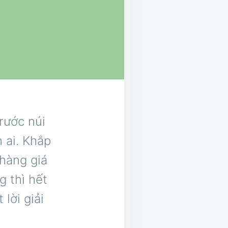
rước núi
n ai. Khắp
hàng giá
g thì hết
lời giải