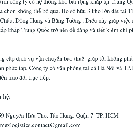
tìm công ty có hệ thống kho bãi rộng khắp tại Trung Q
ựa chọn không thể bỏ qua. Họ sở hữu 3 kho lớn đặt tại 
hâu, Đông Hưng và Bằng Tường . Điều này giúp việc 
ấp khắp Trung Quốc trở nên dễ dàng và tiết kiệm chi ph
g cấp dịch vụ vận chuyển bao thuế, giúp tôi không phải
uan phức tạp. Công ty có văn phòng tại cả Hà Nội và TP
ến trao đổi trực tiếp.
n hệ:
 59 Nguyễn Hữu Thọ, Tân Hưng, Quận 7, TP. HCM
imexlogistics.contact@gmail.com