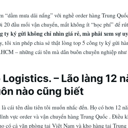
m “dầm mưa dãi nắng” với nghề order hàng Trung Quốc,
i 20 đầu mối vận chuyển, mất không ít “học phí” để rút
g ty ký gửi không chỉ nhìn giá rẻ, mà phải xem sự u
, tôi xin phép chia sẻ thật lòng top 5 công ty ký gửi h
TP.HCM – những cái tên mà dân buôn chuyên nghiệp như t
 Logistics
. – Lão làng 12 
ôn nào cũng biết
n
là cái tên đầu tiên tôi muốn nhắc đến. Họ có hơn 12 n
lĩnh vực order và vận chuyển hàng Trung Quốc . Điều kh
 họ có cả văn phòng tại Việt Nam và kho hàng tại Trung