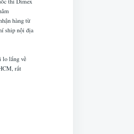
uốc thì Dimex
Thâm
nhận hàng từ
í ship nội địa
 lo lắng về
.HCM, rất