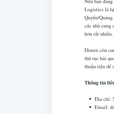
Nếu bạn đang 
Logistics là l
Quyến/Quảng C
các nhà cung c
hơn rất nhiều.
Dimex còn cun
thủ tục hải q
thuận tiện để đ
Thông tin liê
Địa chỉ:
Email: d