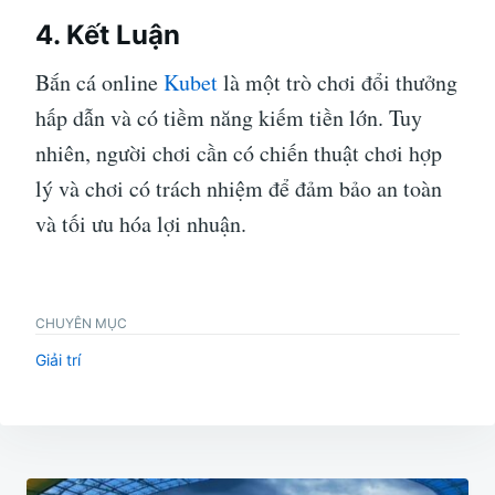
4. Kết Luận
Bắn cá online
Kubet
là một trò chơi đổi thưởng
hấp dẫn và có tiềm năng kiếm tiền lớn. Tuy
nhiên, người chơi cần có chiến thuật chơi hợp
lý và chơi có trách nhiệm để đảm bảo an toàn
và tối ưu hóa lợi nhuận.
CHUYÊN MỤC
Giải trí
Điều