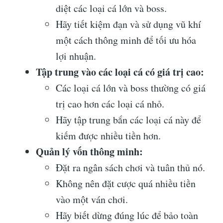
diệt các loại cá lớn và boss.
Hãy tiết kiệm đạn và sử dụng vũ khí
một cách thông minh để tối ưu hóa
lợi nhuận.
Tập trung vào các loại cá có giá trị cao:
Các loại cá lớn và boss thường có giá
trị cao hơn các loại cá nhỏ.
Hãy tập trung bắn các loại cá này để
kiếm được nhiều tiền hơn.
Quản lý vốn thông minh:
Đặt ra ngân sách chơi và tuân thủ nó.
Không nên đặt cược quá nhiều tiền
vào một ván chơi.
Hãy biết dừng đúng lúc để bảo toàn