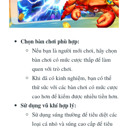
Chọn bàn chơi phù hợp:
Nếu bạn là người mới chơi, hãy chọn
bàn chơi có mức cược thấp để làm
quen với trò chơi.
Khi đã có kinh nghiệm, bạn có thể
thử sức với các bàn chơi có mức cược
cao hơn để kiếm được nhiều tiền hơn.
Sử dụng vũ khí hợp lý:
Sử dụng súng thường để tiêu diệt các
loại cá nhỏ và súng cao cấp để tiêu