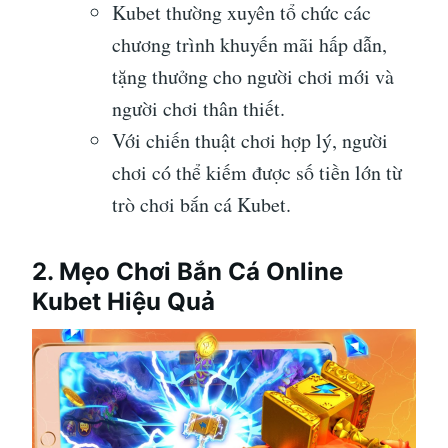
Kubet thường xuyên tổ chức các
chương trình khuyến mãi hấp dẫn,
tặng thưởng cho người chơi mới và
người chơi thân thiết.
Với chiến thuật chơi hợp lý, người
chơi có thể kiếm được số tiền lớn từ
trò chơi bắn cá Kubet.
2. Mẹo Chơi Bắn Cá Online
Kubet Hiệu Quả