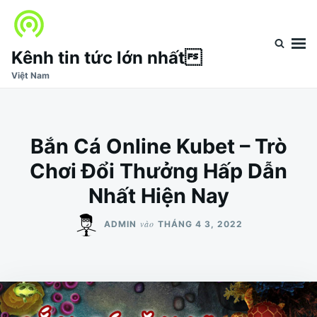
Nhảy
Tìm
đến
kiếm
nội
cho:
Kênh tin tức lớn nhất
dung
Việt Nam
Bắn Cá Online Kubet – Trò
Chơi Đổi Thưởng Hấp Dẫn
Nhất Hiện Nay
vào
ADMIN
THÁNG 4 3, 2022