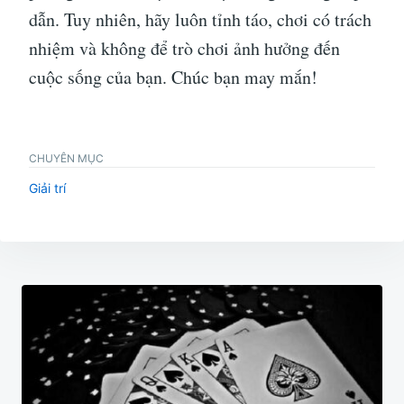
dẫn. Tuy nhiên, hãy luôn tỉnh táo, chơi có trách
nhiệm và không để trò chơi ảnh hưởng đến
cuộc sống của bạn. Chúc bạn may mắn!
CHUYÊN MỤC
Giải trí
Điều
hướng
bài