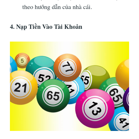
theo hướng dẫn của nhà cái.
4. Nạp Tiền Vào Tài Khoản