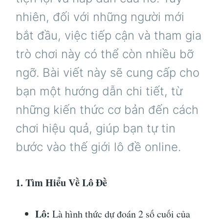
nhiên, đối với những người mới
bắt đầu, việc tiếp cận và tham gia
trò chơi này có thể còn nhiều bỡ
ngỡ. Bài viết này sẽ cung cấp cho
bạn một hướng dẫn chi tiết, từ
những kiến thức cơ bản đến cách
chơi hiệu quả, giúp bạn tự tin
bước vào thế giới lô đề online.
1. Tìm Hiểu Về Lô Đề
Lô:
Là hình thức dự đoán 2 số cuối của