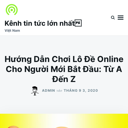
Nhảy
Tìm
đến
kiếm
nội
cho:
Kênh tin tức lớn nhất
dung
Việt Nam
Hướng Dẫn Chơi Lô Đề Online
Cho Người Mới Bắt Đầu: Từ A
Đến Z
vào
ADMIN
THÁNG 9 3, 2020