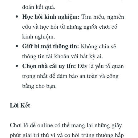
đoán kết quả.
Học hỏi kinh nghiệm:
Tìm hiểu, nghiên
cứu và học hỏi từ những người chơi có
kinh nghiệm.
Giữ bí mật thông tin:
Không chia sẻ
thông tin tài khoản với bất kỳ ai.
Chọn nhà cái uy tín:
Đây là yếu tố quan
trọng nhất để đảm bảo an toàn và công
bằng cho bạn.
Lời Kết
Chơi lô đề online có thể mang lại những giây
phút giải trí thú vị và cơ hội trúng thưởng hấp