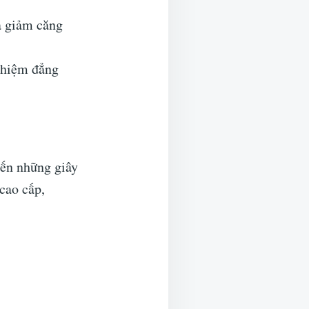
à giảm căng
ghiệm đẳng
ến những giây
cao cấp,