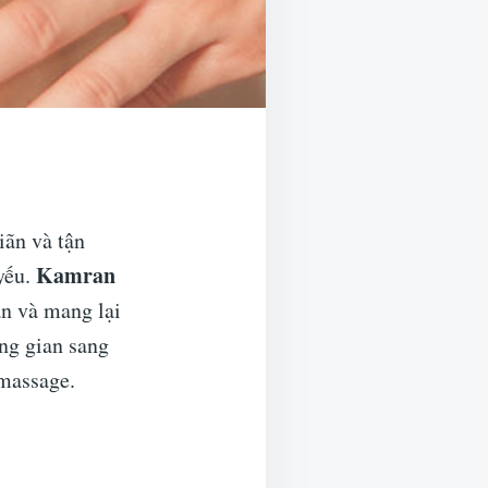
iãn và tận
Kamran
yếu.
n và mang lại
ông gian sang
 massage.