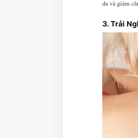
da và giảm că
3. Trải N