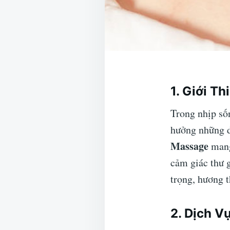
1. Giới T
Trong nhịp sốn
hưởng những d
Massage
mang
cảm giác thư 
trọng, hương 
2. Dịch V