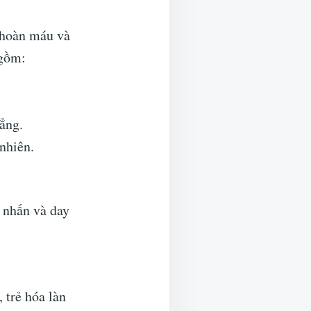
 hoàn máu và
 gồm:
ẳng.
nhiên.
 nhấn và day
 trẻ hóa làn