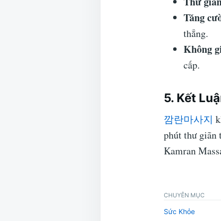
Thư giãn
Tăng cườ
thẳng.
Không gi
cấp.
5. Kết Lu
깜란마사지
k
phút thư giãn
Kamran Massag
CHUYÊN MỤC
Sức Khỏe