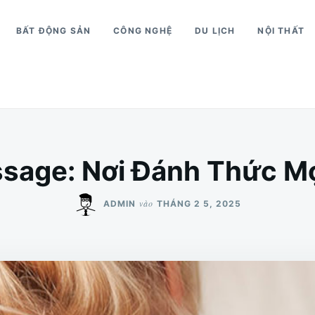
BẤT ĐỘNG SẢN
CÔNG NGHỆ
DU LỊCH
NỘI THẤT
sage: Nơi Đánh Thức Mọ
vào
ADMIN
THÁNG 2 5, 2025