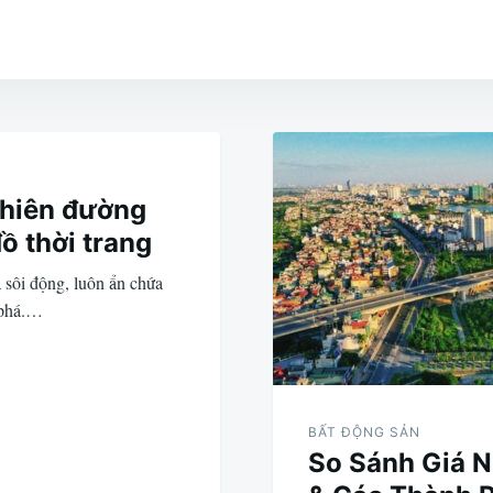
Thiên đường
ồ thời trang
 sôi động, luôn ẩn chứa
 phá.…
BẤT ĐỘNG SẢN
So Sánh Giá N