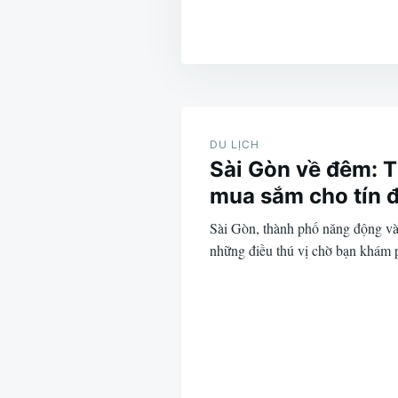
Điều
hướng
DU LỊCH
Sài Gòn về đêm: 
bài
mua sắm cho tín đ
viết
Sài Gòn, thành phố năng động và
những điều thú vị chờ bạn khám