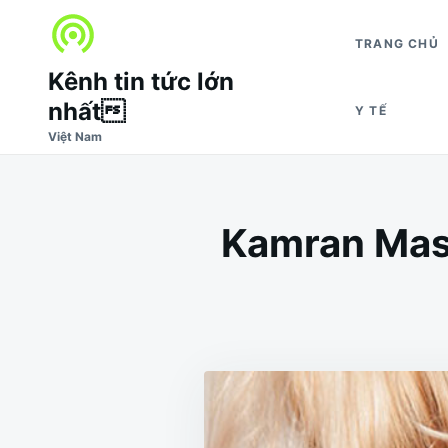
Nhảy
Tìm
đến
kiếm
TRANG CHỦ
nội
cho:
Kênh tin tức lớn
dung
nhất
Y TẾ
Việt Nam
Kamran Mas