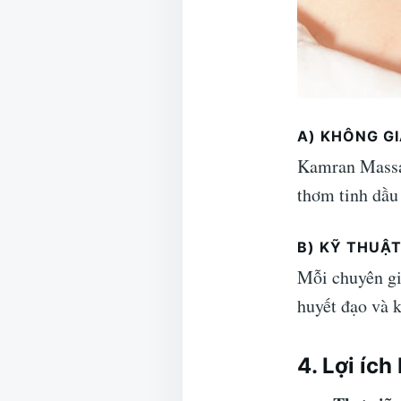
A) KHÔNG G
Kamran Massa
thơm tinh dầu 
B) KỸ THUẬT
Mỗi chuyên gi
huyết đạo và k
4. Lợi íc