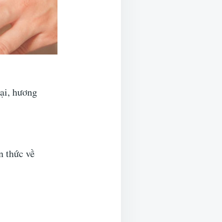
ại, hương
n thức về