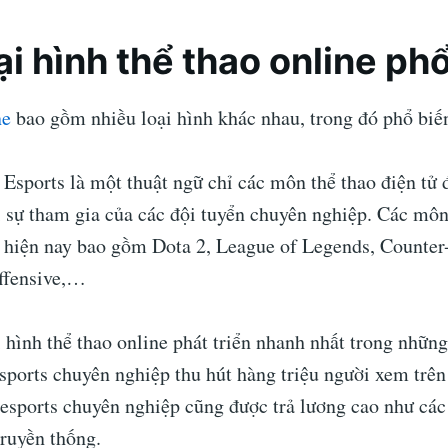
ại hình thể thao online ph
ne
bao gồm nhiều loại hình khác nhau, trong đó phổ biến
Esports là một thuật ngữ chỉ các môn thể thao điện tử 
i sự tham gia của các đội tuyển chuyên nghiệp. Các môn
 hiện nay bao gồm Dota 2, League of Legends, Counter-
ffensive,…
i hình thể thao online phát triển nhanh nhất trong nhữn
sports chuyên nghiệp thu hút hàng triệu người xem trên 
 esports chuyên nghiệp cũng được trả lương cao như cá
truyền thống.