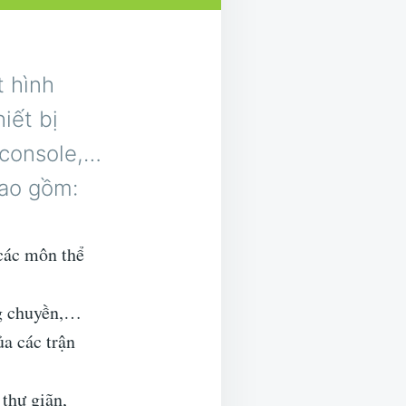
t hình
iết bị
 console,…
bao gồm:
 các môn thể
ng chuyền,…
ủa các trận
 thư giãn,