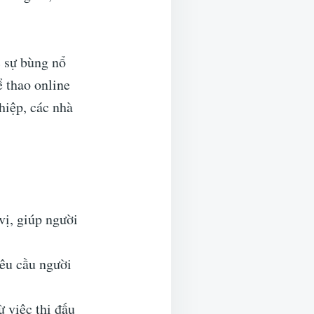
c sự bùng nổ
ể thao online
hiệp, các nhà
vị, giúp người
êu cầu người
ừ việc thi đấu