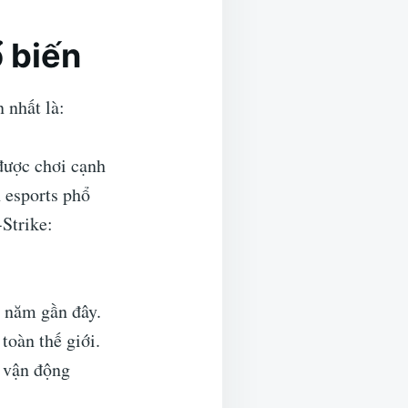
ổ biến
 nhất là:
được chơi cạnh
 esports phổ
Strike:
g năm gần đây.
toàn thế giới.
c vận động