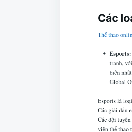
Các lo
Thể thao onli
Esports:
tranh, vớ
biến nhất
Global O
Esports là loạ
Các giải đấu e
Các đội tuyển
viên thể thao 