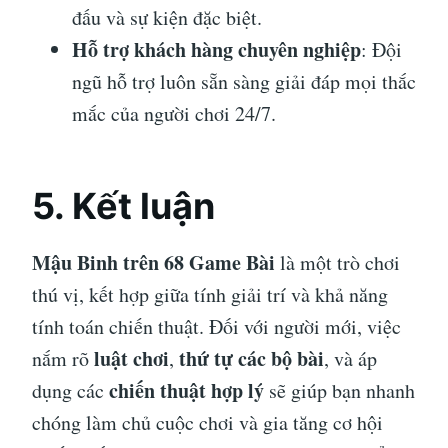
đấu và sự kiện đặc biệt.
Hỗ trợ khách hàng chuyên nghiệp
: Đội
ngũ hỗ trợ luôn sẵn sàng giải đáp mọi thắc
mắc của người chơi 24/7.
5. Kết luận
Mậu Binh trên 68 Game Bài
là một trò chơi
thú vị, kết hợp giữa tính giải trí và khả năng
tính toán chiến thuật. Đối với người mới, việc
luật chơi
thứ tự các bộ bài
nắm rõ
,
, và áp
chiến thuật hợp lý
dụng các
sẽ giúp bạn nhanh
chóng làm chủ cuộc chơi và gia tăng cơ hội