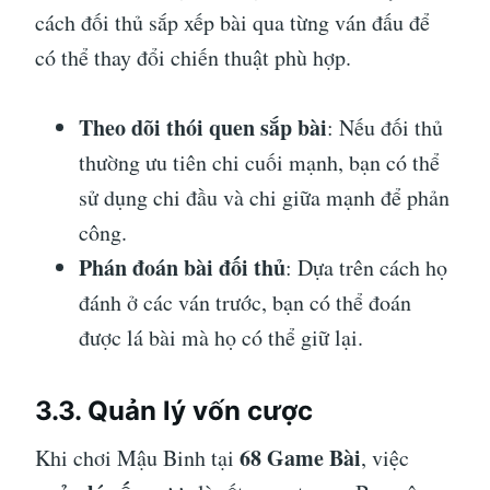
cách đối thủ sắp xếp bài qua từng ván đấu để
có thể thay đổi chiến thuật phù hợp.
Theo dõi thói quen sắp bài
: Nếu đối thủ
thường ưu tiên chi cuối mạnh, bạn có thể
sử dụng chi đầu và chi giữa mạnh để phản
công.
Phán đoán bài đối thủ
: Dựa trên cách họ
đánh ở các ván trước, bạn có thể đoán
được lá bài mà họ có thể giữ lại.
3.3. Quản lý vốn cược
68 Game Bài
Khi chơi Mậu Binh tại
, việc