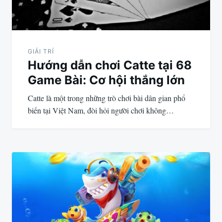
GIẢI TRÍ
Hướng dẫn chơi Catte tại 68
Game Bài: Cơ hội thắng lớn
Catte là một trong những trò chơi bài dân gian phổ
biến tại Việt Nam, đòi hỏi người chơi không…