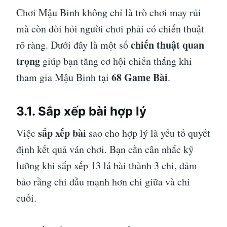
Chơi Mậu Binh không chỉ là trò chơi may rủi
mà còn đòi hỏi người chơi phải có chiến thuật
chiến thuật quan
rõ ràng. Dưới đây là một số
trọng
giúp bạn tăng cơ hội chiến thắng khi
68 Game Bài
tham gia Mậu Binh tại
.
3.1. Sắp xếp bài hợp lý
sắp xếp bài
Việc
sao cho hợp lý là yếu tố quyết
định kết quả ván chơi. Bạn cần cân nhắc kỹ
lưỡng khi sắp xếp 13 lá bài thành 3 chi, đảm
bảo rằng chi đầu mạnh hơn chi giữa và chi
cuối.