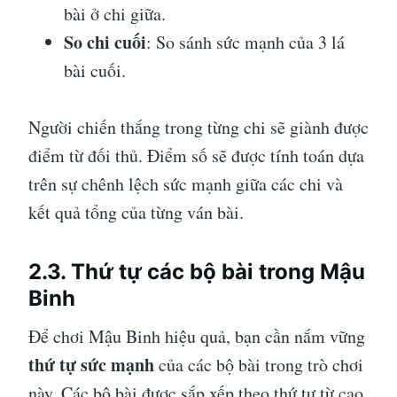
bài ở chi giữa.
So chi cuối
: So sánh sức mạnh của 3 lá
bài cuối.
Người chiến thắng trong từng chi sẽ giành được
điểm từ đối thủ. Điểm số sẽ được tính toán dựa
trên sự chênh lệch sức mạnh giữa các chi và
kết quả tổng của từng ván bài.
2.3. Thứ tự các bộ bài trong Mậu
Binh
Để chơi Mậu Binh hiệu quả, bạn cần nắm vững
thứ tự sức mạnh
của các bộ bài trong trò chơi
này. Các bộ bài được sắp xếp theo thứ tự từ cao