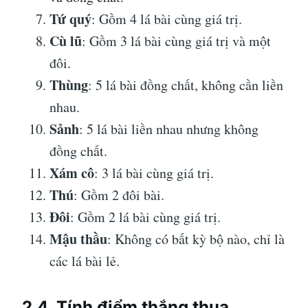
Tứ quý
: Gồm 4 lá bài cùng giá trị.
Cù lũ
: Gồm 3 lá bài cùng giá trị và một
đôi.
Thùng
: 5 lá bài đồng chất, không cần liền
nhau.
Sảnh
: 5 lá bài liền nhau nhưng không
đồng chất.
Xám cô
: 3 lá bài cùng giá trị.
Thú
: Gồm 2 đôi bài.
Đôi
: Gồm 2 lá bài cùng giá trị.
Mậu thầu
: Không có bất kỳ bộ nào, chỉ là
các lá bài lẻ.
2.4. Tính điểm thắng thua