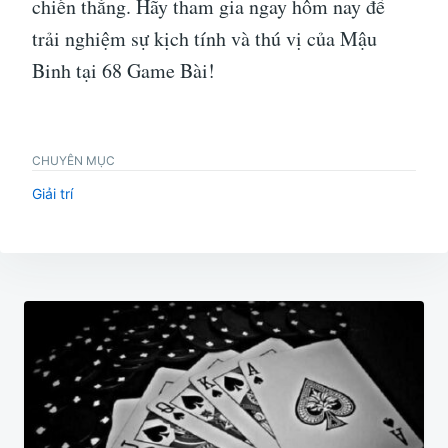
chiến thắng. Hãy tham gia ngay hôm nay để
trải nghiệm sự kịch tính và thú vị của Mậu
Binh tại 68 Game Bài!
CHUYÊN MỤC
Giải trí
Điều
hướng
bài
viết