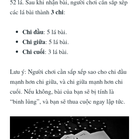
52 lá. Sau khi nhận bài, người chơi cần sắp xếp
3 chi
các lá bài thành
:
Chi đầu
: 5 lá bài.
Chi giữa
: 5 lá bài.
Chi cuối
: 3 lá bài.
Lưu ý: Người chơi cần sắp xếp sao cho chi đầu
mạnh hơn chi giữa, và chi giữa mạnh hơn chi
cuối. Nếu không, bài của bạn sẽ bị tính là
“binh lủng”, và bạn sẽ thua cuộc ngay lập tức.