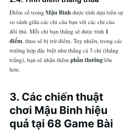
Mậu Binh
Điểm số trong
được tính dựa trên sự
so sánh giữa các chi của bạn với các chi của
1
đối thủ. Mỗi chi bạn thắng sẽ được tính
điểm
, thua sẽ bị trừ điểm. Tuy nhiên, trong các
trường hợp đặc biệt như thắng cả 3 chi (thắng
phần thưởng
trắng), bạn sẽ nhận thêm
lớn
hơn.
3. Các chiến thuật
chơi Mậu Binh hiệu
quả tại 68 Game Bài