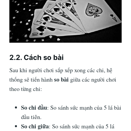
2.2. Cách so bài
Sau khi người chơi sắp xếp xong các chi, hệ
so bài
thống sẽ tiến hành
giữa các người chơi
theo từng chi:
So chi đầu
: So sánh sức mạnh của 5 lá bài
đầu tiên.
So chi giữa
: So sánh sức mạnh của 5 lá