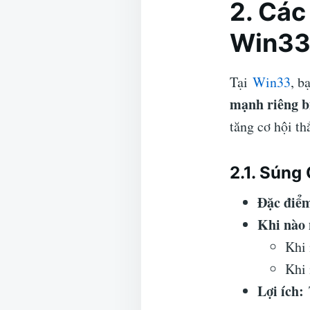
2. Các
Win3
Tại
Win33
, b
mạnh riêng b
tăng cơ hội th
2.1. Súng
Đặc điể
Khi nào 
Khi 
Khi 
Lợi ích:
T