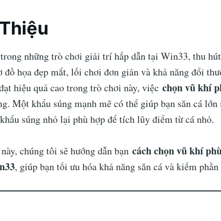
 Thiệu
trong những trò chơi giải trí hấp dẫn tại Win33, thu hú
ờ đồ họa đẹp mắt, lối chơi đơn giản và khả năng đổi th
chọn vũ khí 
đạt hiệu quả cao trong trò chơi này, việc
ng. Một khẩu súng mạnh mẽ có thể giúp bạn săn cá lớn
khẩu súng nhỏ lại phù hợp để tích lũy điểm từ cá nhỏ.
cách chọn vũ khí phù
t này, chúng tôi sẽ hướng dẫn bạn
in33
, giúp bạn tối ưu hóa khả năng săn cá và kiếm phần 