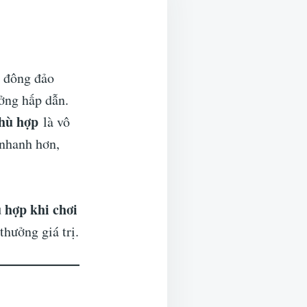
t đông đảo
ưởng hấp dẫn.
phù hợp
là vô
 nhanh hơn,
 hợp khi chơi
thưởng giá trị.