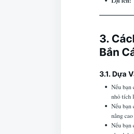
Lợi ích:
T
3. Các
Bắn Cá
3.1. Dựa 
Nếu bạn
nhỏ tích 
Nếu bạn
nâng cao 
Nếu bạn