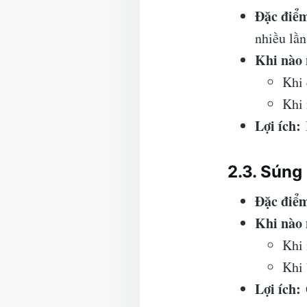
Đặc điể
nhiều lần
Khi nào 
Khi 
Khi 
Lợi ích:
D
2.3. Súng
Đặc điể
Khi nào 
Khi 
Khi 
Lợi ích:
G