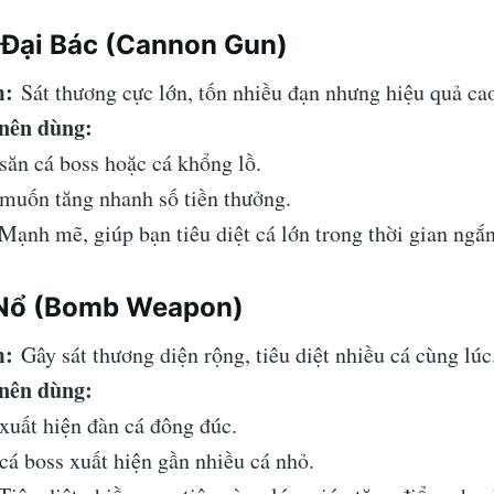
 Đại Bác (Cannon Gun)
m:
Sát thương cực lớn, tốn nhiều đạn nhưng hiệu quả ca
nên dùng:
săn cá boss hoặc cá khổng lồ.
muốn tăng nhanh số tiền thưởng.
ạnh mẽ, giúp bạn tiêu diệt cá lớn trong thời gian ngắn
 Nổ (Bomb Weapon)
m:
Gây sát thương diện rộng, tiêu diệt nhiều cá cùng lúc
nên dùng:
xuất hiện đàn cá đông đúc.
cá boss xuất hiện gần nhiều cá nhỏ.