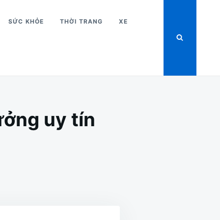
SỨC KHỎE
THỜI TRANG
XE
ởng uy tín