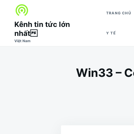
Nhảy
Tìm
đến
kiếm
TRANG CHỦ
nội
cho:
Kênh tin tức lớn
dung
nhất
Y TẾ
Việt Nam
Win33 – C