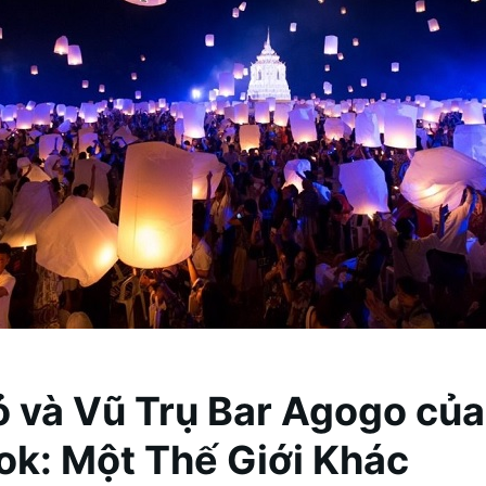
 và Vũ Trụ Bar Agogo của
k: Một Thế Giới Khác