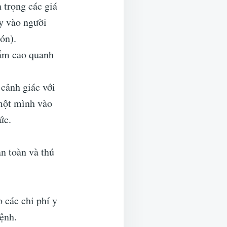
 trọng các giá
ay vào người
ón).
 ẩm cao quanh
cảnh giác với
 một mình vào
ức.
n toàn và thú
 các chi phí y
bệnh.