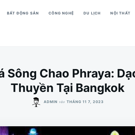
BẤT ĐỘNG SẢN
CÔNG NGHỆ
DU LỊCH
NỘI THẤT
 Sông Chao Phraya: Dạ
Thuyền Tại Bangkok
vào
ADMIN
THÁNG 11 7, 2023