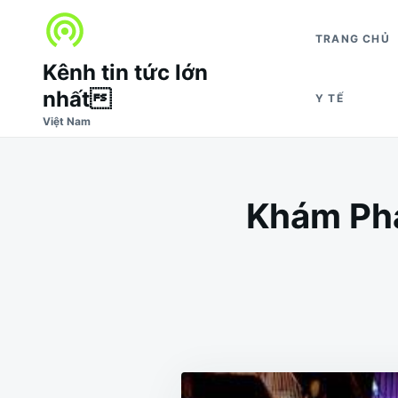
Nhảy
Tìm
đến
kiếm
TRANG CHỦ
nội
cho:
Kênh tin tức lớn
dung
nhất
Y TẾ
Việt Nam
Khám Phá