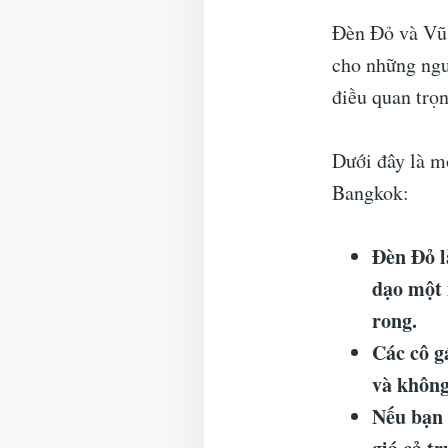
Đèn Đỏ và Vũ
cho những ngư
điều quan trọn
Dưới đây là m
Bangkok:
Đèn Đỏ l
dạo một 
rong.
Các cô g
và không
Nếu bạn 