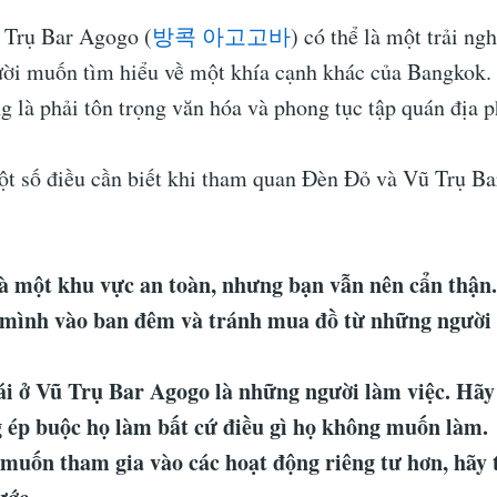
 Trụ Bar Agogo (
방콕 아고고바
) có thể là một trải ng
ời muốn tìm hiểu về một khía cạnh khác của Bangkok. 
g là phải tôn trọng văn hóa và phong tục tập quán địa 
ột số điều cần biết khi tham quan Đèn Đỏ và Vũ Trụ B
à một khu vực an toàn, nhưng bạn vẫn nên cẩn thận.
mình vào ban đêm và tránh mua đồ từ những người
ái ở Vũ Trụ Bar Agogo là những người làm việc. Hãy
 ép buộc họ làm bất cứ điều gì họ không muốn làm.
muốn tham gia vào các hoạt động riêng tư hơn, hãy