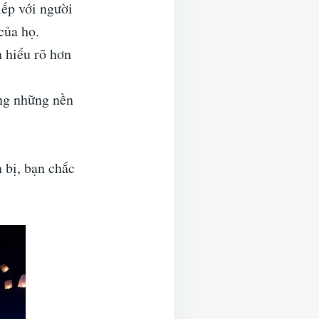
iếp với người
của họ.
 hiểu rõ hơn
ng những nền
 bị, bạn chắc