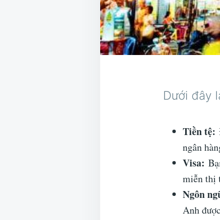
Dưới đây l
Tiền tệ:
Đ
ngân hàng
Visa:
Bạn
miễn thị 
Ngôn ng
Anh được 