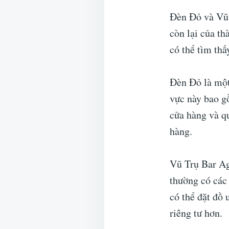
Đèn Đỏ và Vũ 
còn lại của th
có thể tìm thấ
Đèn Đỏ là một
vực này bao g
cửa hàng và q
hàng.
Vũ Trụ Bar Ag
thường có các
có thể đặt đồ 
riêng tư hơn.