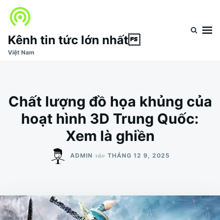
Nhảy
Tìm
đến
kiếm
nội
cho:
Kênh tin tức lớn nhất
dung
Việt Nam
Chất lượng đồ họa khủng của
hoạt hình 3D Trung Quốc:
Xem là ghiền
vào
ADMIN
THÁNG 12 9, 2025