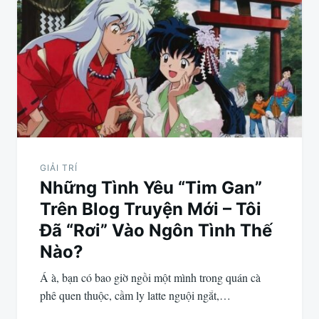
hướng
bài
viết
GIẢI TRÍ
Những Tình Yêu “Tim Gan”
Trên Blog Truyện Mới – Tôi
Đã “Rơi” Vào Ngôn Tình Thế
Nào?
Á à, bạn có bao giờ ngồi một mình trong quán cà
phê quen thuộc, cầm ly latte nguội ngắt,…