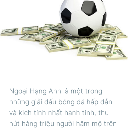
Ngoại Hạng Anh là một trong
những giải đấu bóng đá hấp dẫn
và kịch tính nhất hành tinh, thu
hút hàng triệu người hâm mộ trên