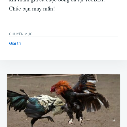
Chúc bạn may mắn!
CHUYÊN MỤC
Giải trí
Điều
hướng
bài
viết