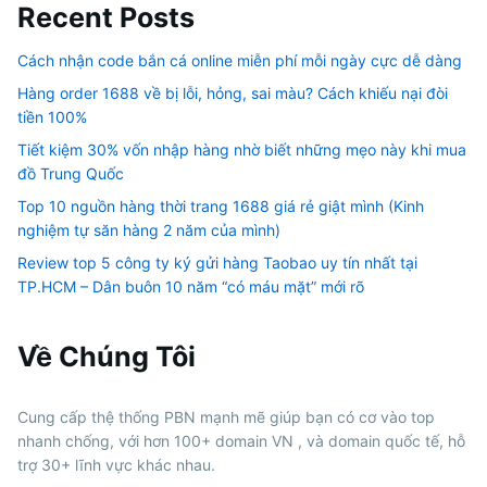
Recent Posts
Cách nhận code bắn cá online miễn phí mỗi ngày cực dễ dàng
Hàng order 1688 về bị lỗi, hỏng, sai màu? Cách khiếu nại đòi
tiền 100%
Tiết kiệm 30% vốn nhập hàng nhờ biết những mẹo này khi mua
đồ Trung Quốc
Top 10 nguồn hàng thời trang 1688 giá rẻ giật mình (Kinh
nghiệm tự săn hàng 2 năm của mình)
Review top 5 công ty ký gửi hàng Taobao uy tín nhất tại
TP.HCM – Dân buôn 10 năm “có máu mặt” mới rõ
Về Chúng Tôi
Cung cấp thệ thống PBN mạnh mẽ giúp bạn có cơ vào top
nhanh chống, với hơn 100+ domain VN , và domain quốc tế, hỗ
trợ 30+ lĩnh vực khác nhau.