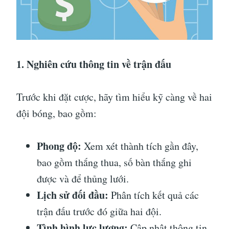
1. Nghiên cứu thông tin về trận đấu
Trước khi đặt cược, hãy tìm hiểu kỹ càng về hai
đội bóng, bao gồm:
Phong độ:
Xem xét thành tích gần đây,
bao gồm thắng thua, số bàn thắng ghi
được và để thủng lưới.
Lịch sử đối đầu:
Phân tích kết quả các
trận đấu trước đó giữa hai đội.
Tình hình lực lượng:
Cập nhật thông tin