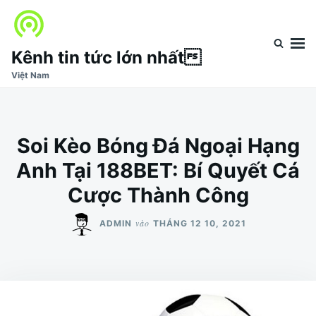
Nhảy
Tìm
đến
kiếm
nội
cho:
Kênh tin tức lớn nhất
dung
Việt Nam
Soi Kèo Bóng Đá Ngoại Hạng
Anh Tại 188BET: Bí Quyết Cá
Cược Thành Công
vào
ADMIN
THÁNG 12 10, 2021