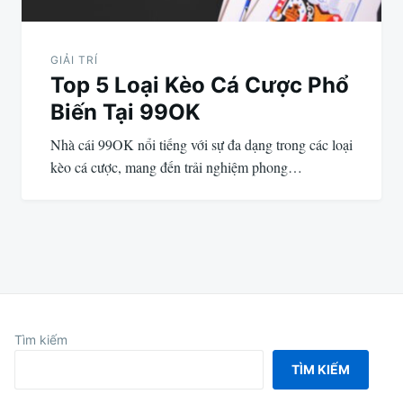
GIẢI TRÍ
Top 5 Loại Kèo Cá Cược Phổ
Biến Tại 99OK
Nhà cái 99OK nổi tiếng với sự đa dạng trong các loại
kèo cá cược, mang đến trải nghiệm phong…
Tìm kiếm
TÌM KIẾM