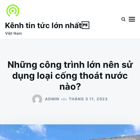
Nhảy
Tìm
đến
kiếm
nội
cho:
Kênh tin tức lớn nhất
dung
Việt Nam
Những công trình lớn nên sử
dụng loại cống thoát nước
nào?
vào
ADMIN
THÁNG 3 11, 2023