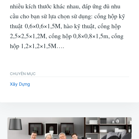
nhiều kích thước khác nhau, đáp ứng đủ nhu
cầu cho bạn sử lựa chọn sử dụng: cống hộp kỹ
thuật 0,6×0,6×1,5M, hào kỹ thuật, cống hộp
2,5×2,5×1,2M, cống hộp 0,8×0,8×1,5m, cống
hộp 1,2×1,2×1,5M….
CHUYÊN MỤC
Xây Dựng
Điều
hướng