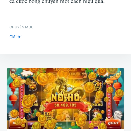
cá cược bóng chuyền một cách hiệu quả.
CHUYÊN MỤC
Giải trí
Điều
hướng
bài
viết