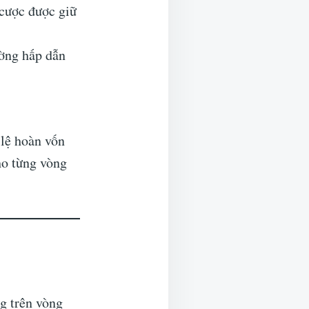
 cược được giữ
ờng hấp dẫn
lệ hoàn vốn
ho từng vòng
g trên vòng