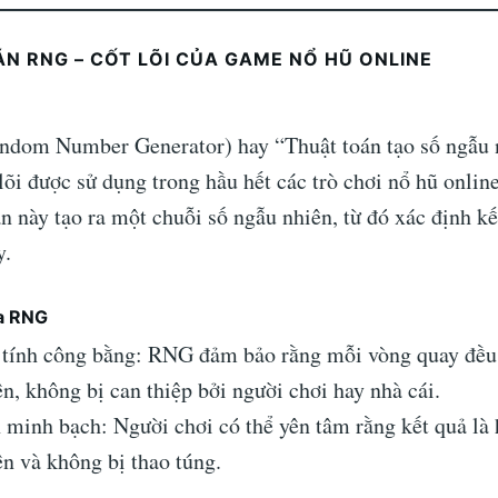
ÁN RNG – CỐT LÕI CỦA GAME NỔ HŨ ONLINE
dom Number Generator) hay “Thuật toán tạo số ngẫu n
lõi được sử dụng trong hầu hết các trò chơi nổ hũ online
n này tạo ra một chuỗi số ngẫu nhiên, từ đó xác định k
y.
ủa RNG
tính công bằng: RNG đảm bảo rằng mỗi vòng quay đều 
n, không bị can thiệp bởi người chơi hay nhà cái.
 minh bạch: Người chơi có thể yên tâm rằng kết quả là
n và không bị thao túng.