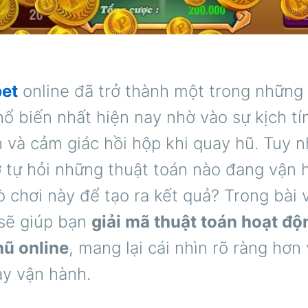
et
online đã trở thành một trong những 
ổ biến nhất hiện nay nhờ vào sự kịch tín
 và cảm giác hồi hộp khi quay hũ. Tuy n
ờ tự hỏi những thuật toán nào đang vận 
ò chơi này để tạo ra kết quả? Trong bài v
 sẽ giúp bạn
giải mã thuật toán hoạt độ
ũ online
, mang lại cái nhìn rõ ràng hơn
ày vận hành.