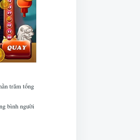
phần trăm tổng
ng bình người