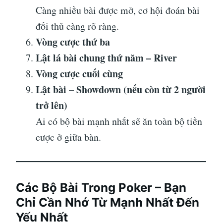
Càng nhiều bài được mở, cơ hội đoán bài
đối thủ càng rõ ràng.
Vòng cược thứ ba
Lật lá bài chung thứ năm – River
Vòng cược cuối cùng
Lật bài – Showdown (nếu còn từ 2 người
trở lên)
Ai có bộ bài mạnh nhất sẽ ăn toàn bộ tiền
cược ở giữa bàn.
Các Bộ Bài Trong Poker – Bạn
Chỉ Cần Nhớ Từ Mạnh Nhất Đến
Yếu Nhất