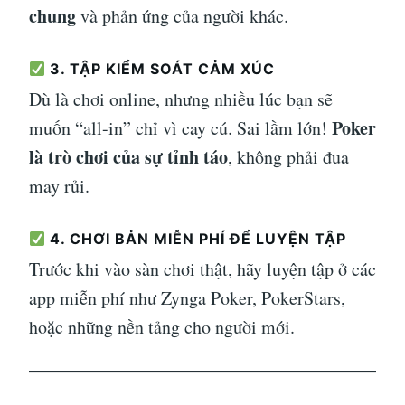
chung
và phản ứng của người khác.
3.
TẬP KIỂM SOÁT CẢM XÚC
Dù là chơi online, nhưng nhiều lúc bạn sẽ
Poker
muốn “all-in” chỉ vì cay cú. Sai lầm lớn!
là trò chơi của sự tỉnh táo
, không phải đua
may rủi.
4.
CHƠI BẢN MIỄN PHÍ ĐỂ LUYỆN TẬP
Trước khi vào sàn chơi thật, hãy luyện tập ở các
app miễn phí như Zynga Poker, PokerStars,
hoặc những nền tảng cho người mới.