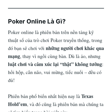
Poker Online Là Gì?
Poker online là phiên bản trên nền tảng kỹ
thuật số của trò chơi Poker truyền thống, trong
những người chơi khác qua
đó bạn sẽ chơi với
mạng
, thay vì ngồi cùng bàn. Dù là ảo, nhưng
luật chơi và cảm xúc lại “thật” không tưởng
:
hồi hộp, cân não, vui mừng, tiếc nuối – đều có
đủ!
Texas
Phiên bản phổ biến nhất hiện nay là
Hold’em
, và đó cũng là phiên bản mà chúng ta