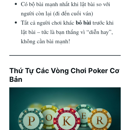
Có bộ bài mạnh nhất khi lật bài so với
người còn lại (đi đến cuối ván)
bỏ bài
Tất cả người chơi khác
trước khi
lật bài – tức là bạn thắng vì “diễn hay”,
không cần bài mạnh!
Thứ Tự Các Vòng Chơi Poker Cơ
Bản