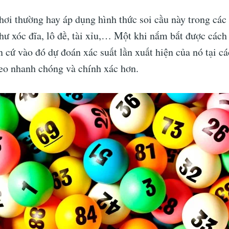
hơi thường hay áp dụng hình thức soi cầu này trong các
hư xóc đĩa, lô đề, tài xỉu,… Một khi nắm bắt được cách
n cứ vào đó dự đoán xác suất lần xuất hiện của nó tại c
heo nhanh chóng và chính xác hơn.