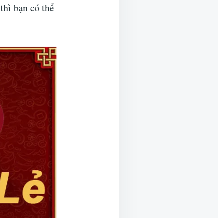
thì bạn có thể