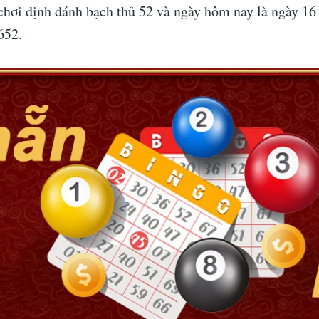
hơi định đánh bạch thủ 52 và ngày hôm nay là ngày 16 
652.