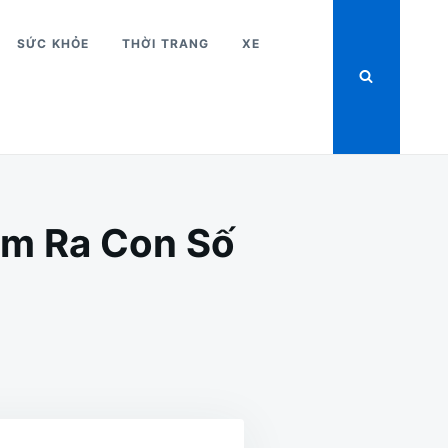
SỨC KHỎE
THỜI TRANG
XE
ìm Ra Con Số