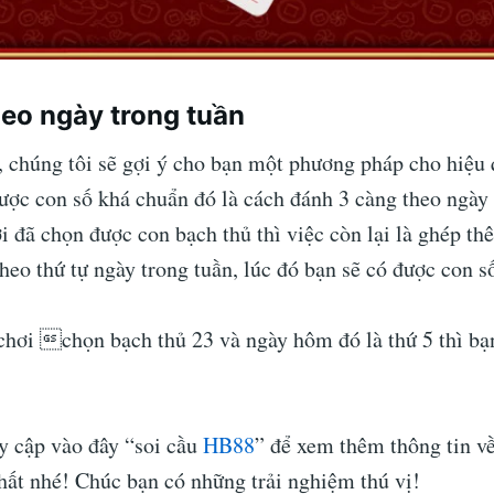
heo ngày trong tuần
, chúng tôi sẽ gợi ý cho bạn một phương pháp cho hiệu
ược con số khá chuẩn đó là cách đánh 3 càng theo ngày 
 đã chọn được con bạch thủ thì việc còn lại là ghép th
heo thứ tự ngày trong tuần, lúc đó bạn sẽ có được con 
hơi chọn bạch thủ 23 và ngày hôm đó là thứ 5 thì bạ
uy cập vào đây “soi cầu
HB88
” để xem thêm thông tin về
hất nhé! Chúc bạn có những trải nghiệm thú vị!