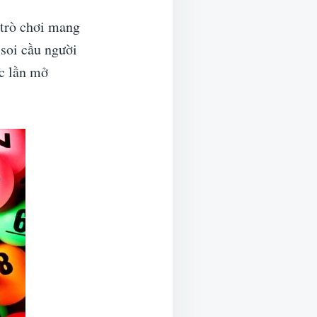
 trò chơi mang
 soi cầu người
ác lần mở