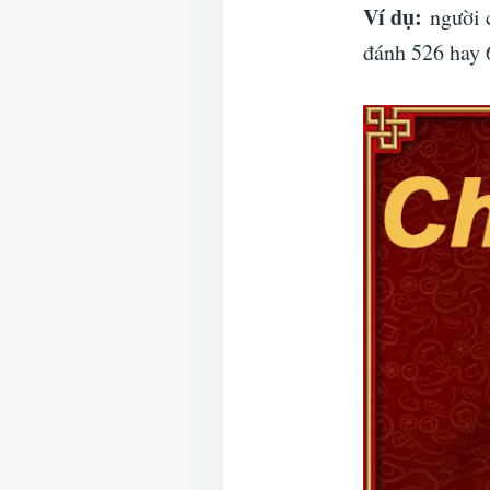
Ví dụ:
người c
đánh 526 hay 