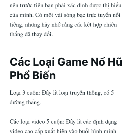
nên trước tiên bạn phải xác định được thị hiếu
của mình. Có một vài sòng bạc trực tuyến nổi
tiếng, nhưng hãy nhớ rằng các kết hợp chiến
thắng đã thay đổi.
Các Loại Game Nổ Hũ
Phổ Biến
Loại 3 cuộn: Đây là loại truyền thống, có 5
đường thắng.
Các loại video 5 cuộn: Đây là các định dạng
video cao cấp xuất hiện vào buổi bình minh