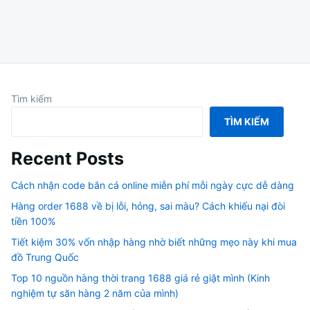
Tìm kiếm
TÌM KIẾM
Recent Posts
Cách nhận code bắn cá online miễn phí mỗi ngày cực dễ dàng
Hàng order 1688 về bị lỗi, hỏng, sai màu? Cách khiếu nại đòi
tiền 100%
Tiết kiệm 30% vốn nhập hàng nhờ biết những mẹo này khi mua
đồ Trung Quốc
Top 10 nguồn hàng thời trang 1688 giá rẻ giật mình (Kinh
nghiệm tự săn hàng 2 năm của mình)