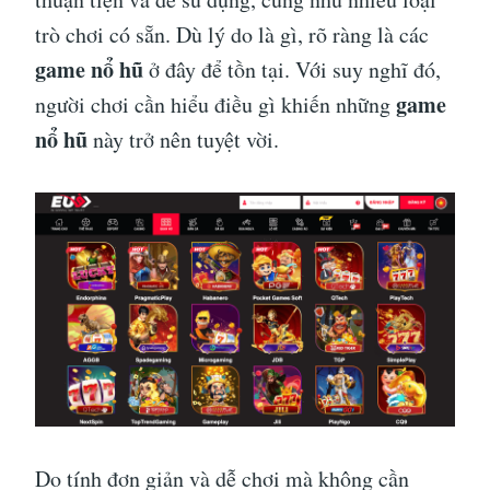
trò chơi có sẵn. Dù lý do là gì, rõ ràng là các
game nổ hũ
ở đây để tồn tại. Với suy nghĩ đó,
game
người chơi cần hiểu điều gì khiến những
nổ hũ
này trở nên tuyệt vời.
Do tính đơn giản và dễ chơi mà không cần