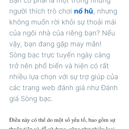
Bạn có phải là một trong những
người thích trò chơi
nổ hũ
, nhưng
không muốn rời khỏi sự thoải mái
của ngôi nhà của riêng bạn? Nếu
vậy, bạn đang gặp may mắn!
Sòng bạc trực tuyến ngày càng
trở nên phổ biến và hiện có rất
nhiều lựa chọn với sự trợ giúp của
các trang web đánh giá như Đánh
giá Sòng bạc.
Điều này có thể do một số yếu tố, bao gồm sự
thuận tiện và dễ sử dụng, cũng như nhiều loại