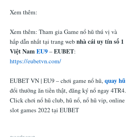
Xem thêm:
Xem thêm: Tham gia Game nổ hũ thú vị và
nhà cái uy tín số 1
hấp dẫn nhất tại trang web
Việt Nam
EU9
EUBET
–
:
https://eubetvn.com/
quay hũ
EUBET VN | EU9 – chơi game nổ hũ,
đổi thưởng ăn tiền thật, đăng ký nổ ngay 4TR4.
Click chơi nổ hũ club, hũ nổ, nổ hũ vip, online
slot games 2022 tại EUBET