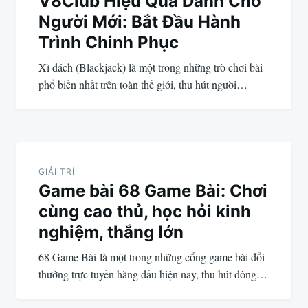
V8Club Hiệu Quả Dành Cho
Người Mới: Bắt Đầu Hành
Trình Chinh Phục
Xì dách (Blackjack) là một trong những trò chơi bài
phổ biến nhất trên toàn thế giới, thu hút người…
GIẢI TRÍ
Game bài 68 Game Bài: Chơi
cùng cao thủ, học hỏi kinh
nghiệm, thắng lớn
68 Game Bài là một trong những cổng game bài đổi
thưởng trực tuyến hàng đầu hiện nay, thu hút đông…