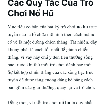
Các Quy Tắc Của Trò
Chơi Nổ Hũ
no hu
Mục tiêu cơ bản của bất kỳ trò chơi
trực
tuyến nào là tổ chức mô hình theo cách mà nó
có vẻ là một đường chiến thắng. Tất nhiên, đây
không phải là cách tốt nhất để giành chiến
thắng, vì vậy hãy chú ý đến tiền thưởng sòng
bạc trước khi thử một trò chơi đánh bạc mới.
Sự kết hợp chiến thắng của các sòng bạc trực
tuyến đã được tăng cường đáng kể bằng cách
bao gồm các giải thưởng, quay lại và trò chơi.
nổ hũ
Đồng thời, vì mỗi trò chơi
là duy nhất