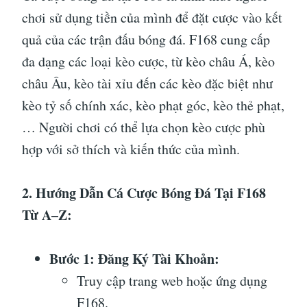
chơi sử dụng tiền của mình để đặt cược vào kết
quả của các trận đấu bóng đá. F168 cung cấp
đa dạng các loại kèo cược, từ kèo châu Á, kèo
châu Âu, kèo tài xỉu đến các kèo đặc biệt như
kèo tỷ số chính xác, kèo phạt góc, kèo thẻ phạt,
… Người chơi có thể lựa chọn kèo cược phù
hợp với sở thích và kiến thức của mình.
2. Hướng Dẫn Cá Cược Bóng Đá Tại F168
Từ A–Z:
Bước 1: Đăng Ký Tài Khoản:
Truy cập trang web hoặc ứng dụng
F168.