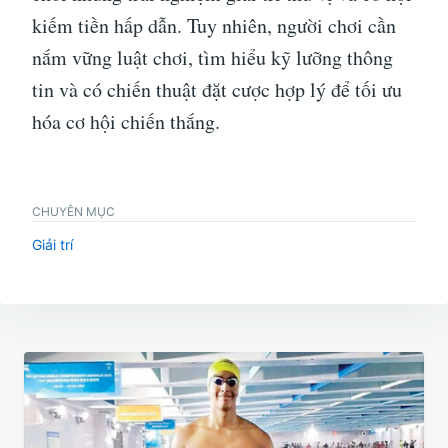
kiếm tiền hấp dẫn. Tuy nhiên, người chơi cần
nắm vững luật chơi, tìm hiểu kỹ lưỡng thông
tin và có chiến thuật đặt cược hợp lý để tối ưu
hóa cơ hội chiến thắng.
CHUYÊN MỤC
Giải trí
Điều
hướng
bài