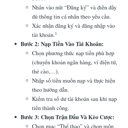
Nhấn vào nút “Đăng ký” và điền đầy
đủ thông tin cá nhân theo yêu cầu.
Xác nhận đăng ký và đăng nhập vào
1
tài khoản.
Bước 2: Nạp Tiền Vào Tài Khoản:
Chọn phương thức nạp tiền phù hợp
(chuyển khoản ngân hàng, ví điện tử,
thẻ cào,…).
Nhập số tiền muốn nạp và thực hiện
theo hướng dẫn.
Kiểm tra số dư tài khoản sau khi nạp
tiền thành công.
Bước 3: Chọn Trận Đấu Và Kèo Cược:
Chọn mục “Thể thao” và chọn môn