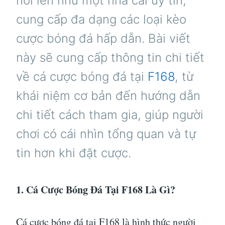
nổi lên như một nhà cái uy tín,
cung cấp đa dạng các loại kèo
cược bóng đá hấp dẫn. Bài viết
này sẽ cung cấp thông tin chi tiết
về cá cược bóng đá tại
F168
, từ
khái niệm cơ bản đến hướng dẫn
chi tiết cách tham gia, giúp người
chơi có cái nhìn tổng quan và tự
tin hơn khi đặt cược.
1. Cá Cược Bóng Đá Tại F168 Là Gì?
Cá cược bóng đá tại F168 là hình thức người