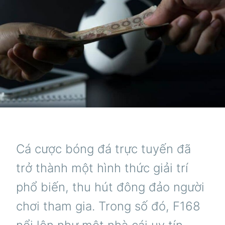
Cá cược bóng đá trực tuyến đã
trở thành một hình thức giải trí
phổ biến, thu hút đông đảo người
chơi tham gia. Trong số đó, F168