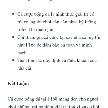
Cá cược bóng đá là hình thức giải trí có
rủi ro, người chơi cần cân nhắc kỹ lưỡng
trước khi tham gia.
Chỉ tham gia cá cược tại các nhà cái uy tín
như F168 để đảm bảo an toàn và minh
bạch.
Tuân thủ các quy định và điều khoản của
nhà cái.
Kết Luận:
Cá cược bóng đá tại F168 mang đến cho người
chơi những trải nghiệm giải trí thú vị và cơ hội