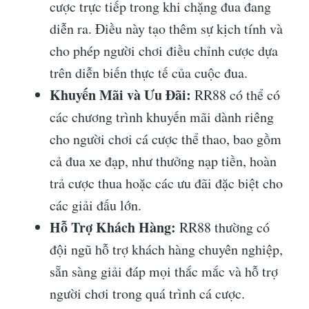
cược trực tiếp trong khi chặng đua đang
diễn ra. Điều này tạo thêm sự kịch tính và
cho phép người chơi điều chỉnh cược dựa
trên diễn biến thực tế của cuộc đua.
Khuyến Mãi và Ưu Đãi:
RR88 có thể có
các chương trình khuyến mãi dành riêng
cho người chơi cá cược thể thao, bao gồm
cả đua xe đạp, như thưởng nạp tiền, hoàn
trả cược thua hoặc các ưu đãi đặc biệt cho
các giải đấu lớn.
Hỗ Trợ Khách Hàng:
RR88 thường có
đội ngũ hỗ trợ khách hàng chuyên nghiệp,
sẵn sàng giải đáp mọi thắc mắc và hỗ trợ
người chơi trong quá trình cá cược.