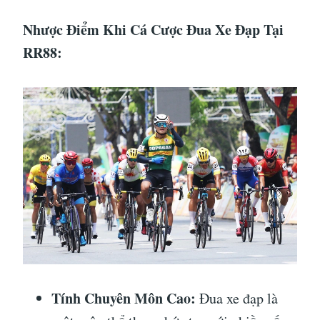
Nhược Điểm Khi Cá Cược Đua Xe Đạp Tại
RR88:
Tính Chuyên Môn Cao:
Đua xe đạp là