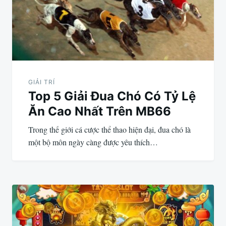
bài
viết
GIẢI TRÍ
Top 5 Giải Đua Chó Có Tỷ Lệ
Ăn Cao Nhất Trên MB66
Trong thế giới cá cược thể thao hiện đại, đua chó là
một bộ môn ngày càng được yêu thích…