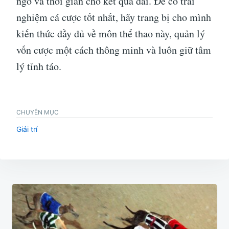
ngờ và thời gian chờ kết quả dài. Để có trải
nghiệm cá cược tốt nhất, hãy trang bị cho mình
kiến thức đầy đủ về môn thể thao này, quản lý
vốn cược một cách thông minh và luôn giữ tâm
lý tỉnh táo.
CHUYÊN MỤC
Giải trí
Điều
hướng