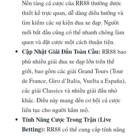
Nền tảng cá cược của RR88 thường được
thiết kế trực quan, dễ dàng điều hướng và
tìm kiếm các sự kiện đua xe đạp. Người
mới bắt đầu cũng có thể nhanh chóng làm
quen và đặt cược một cách thuận tiện.
Cập Nhật Giải Đấu Toàn Cầu:
RR88 bao
phủ nhiều giải đua xe đạp lớn trên thế
giới, bao gồm các giải Grand Tours (Tour
de France, Giro d’Italia, Vuelta a España),
các giải Classics và nhiều giải đấu nhỏ
khác. Điều này mang đến cơ hội cá cược
liên tục cho người hâm mộ.
Tính Năng Cược Trong Trận (Live
Betting):
RR88 có thể cung cấp tính năng