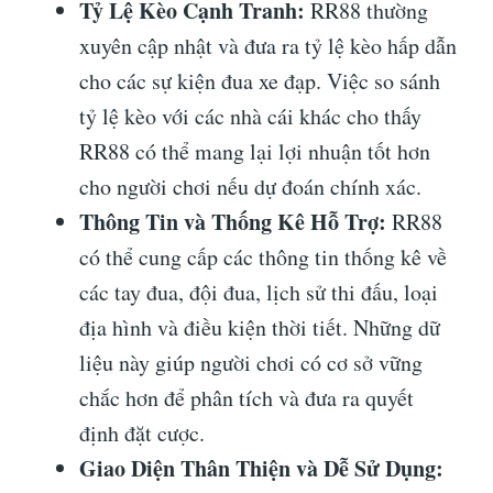
Tỷ Lệ Kèo Cạnh Tranh:
RR88 thường
xuyên cập nhật và đưa ra tỷ lệ kèo hấp dẫn
cho các sự kiện đua xe đạp. Việc so sánh
tỷ lệ kèo với các nhà cái khác cho thấy
RR88 có thể mang lại lợi nhuận tốt hơn
cho người chơi nếu dự đoán chính xác.
Thông Tin và Thống Kê Hỗ Trợ:
RR88
có thể cung cấp các thông tin thống kê về
các tay đua, đội đua, lịch sử thi đấu, loại
địa hình và điều kiện thời tiết. Những dữ
liệu này giúp người chơi có cơ sở vững
chắc hơn để phân tích và đưa ra quyết
định đặt cược.
Giao Diện Thân Thiện và Dễ Sử Dụng: