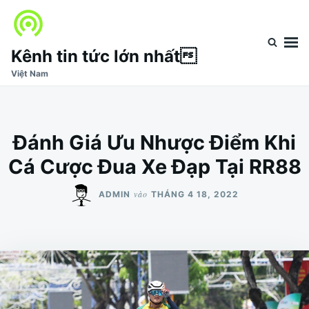
Nhảy
Tìm
đến
kiếm
nội
cho:
Kênh tin tức lớn nhất
dung
Việt Nam
Đánh Giá Ưu Nhược Điểm Khi
Cá Cược Đua Xe Đạp Tại RR88
vào
ADMIN
THÁNG 4 18, 2022