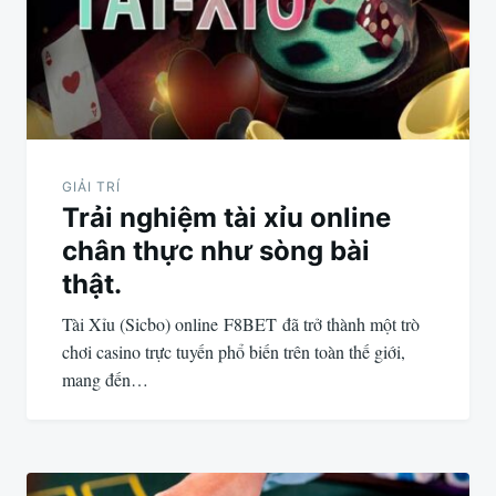
bài
viết
GIẢI TRÍ
Trải nghiệm tài xỉu online
chân thực như sòng bài
thật.
Tài Xỉu (Sicbo) online F8BET đã trở thành một trò
chơi casino trực tuyến phổ biến trên toàn thế giới,
mang đến…