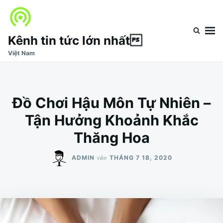
Nhảy
Tìm
đến
kiếm
nội
cho:
Kênh tin tức lớn nhất
dung
Việt Nam
Đồ Chơi Hậu Môn Tự Nhiên –
Tận Hưởng Khoảnh Khắc
Thăng Hoa
vào
ADMIN
THÁNG 7 18, 2020