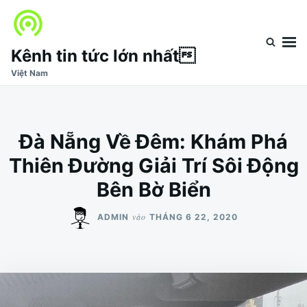
Nhảy
Tìm
đến
kiếm
nội
cho:
Kênh tin tức lớn nhất
dung
Việt Nam
Đà Nẵng Về Đêm: Khám Phá
Thiên Đường Giải Trí Sôi Động
Bên Bờ Biển
vào
ADMIN
THÁNG 6 22, 2020