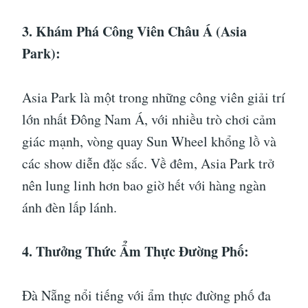
3. Khám Phá Công Viên Châu Á (Asia
Park):
Asia Park là một trong những công viên giải trí
lớn nhất Đông Nam Á, với nhiều trò chơi cảm
giác mạnh, vòng quay Sun Wheel khổng lồ và
các show diễn đặc sắc. Về đêm, Asia Park trở
nên lung linh hơn bao giờ hết với hàng ngàn
ánh đèn lấp lánh.
4. Thưởng Thức Ẩm Thực Đường Phố:
Đà Nẵng nổi tiếng với ẩm thực đường phố đa