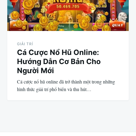
GIẢI TRÍ
Cá Cược Nổ Hũ Online:
Hướng Dẫn Cơ Bản Cho
Người Mới
Cá cược nổ hũ online đã trở thành một trong những
hình thức giải trí phổ biến và thu hút…