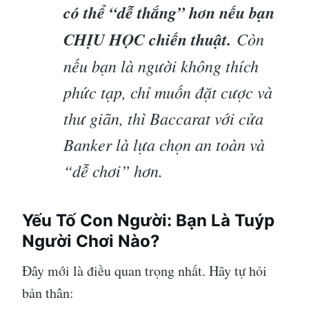
có thể “dễ thắng” hơn nếu bạn
CHỊU HỌC chiến thuật.
Còn
nếu bạn là người không thích
phức tạp, chỉ muốn đặt cược và
thư giãn, thì Baccarat với cửa
Banker là lựa chọn an toàn và
“dễ chơi” hơn.
Yếu Tố Con Người: Bạn Là Tuýp
Người Chơi Nào?
Đây mới là điều quan trọng nhất. Hãy tự hỏi
bản thân: