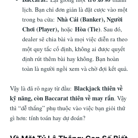
lịch. Bạn chỉ đơn giản là đặt cược vào một
Nhà Cái (Banker), Người
trong ba cửa:
Chơi (Player),
Hòa (Tie)
hoặc
. Sau đó,
dealer sẽ chia bài và mọi việc diễn ra theo
một quy tắc cố định, không ai được quyết
định rút thêm bài hay không. Bạn hoàn
toàn là người ngồi xem và chờ đợi kết quả.
Blackjack thiên về
Vậy là đã rõ ngay từ đầu:
kỹ năng, còn Baccarat thiên về may rắn
. Vậy
thì “dễ thắng” phụ thuộc vào việc bạn giỏi thứ
gì hơn: tính toán hay dự đoán?