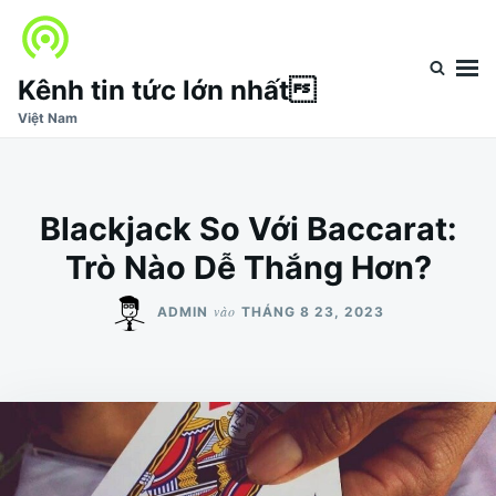
Nhảy
Tìm
đến
kiếm
nội
cho:
Kênh tin tức lớn nhất
dung
Việt Nam
Blackjack So Với Baccarat:
Trò Nào Dễ Thắng Hơn?
vào
ADMIN
THÁNG 8 23, 2023