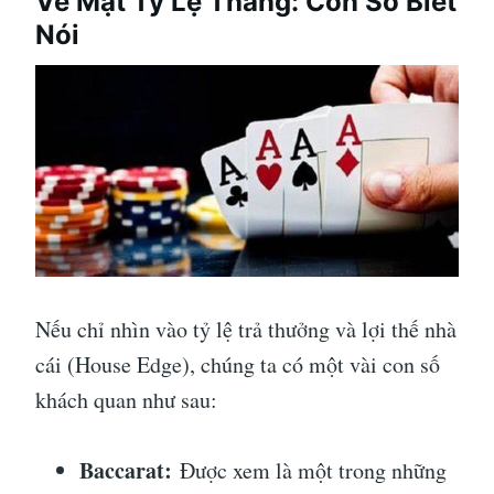
Về Mặt Tỷ Lệ Thắng: Con Số Biết
Nói
Nếu chỉ nhìn vào tỷ lệ trả thưởng và lợi thế nhà
cái (House Edge), chúng ta có một vài con số
khách quan như sau:
Baccarat:
Được xem là một trong những