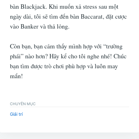
bàn Blackjack. Khi muốn xả stress sau một
ngày dài, tôi sẽ tìm đến bàn Baccarat, đặt cược
vào Banker và thả lỏng.
Còn bạn, bạn cảm thấy mình hợp với “trường
phái” nào hơn? Hãy kể cho tôi nghe nhé! Chúc
bạn tìm được trò chơi phù hợp và luôn may
mắn!
CHUYÊN MỤC
Giải trí