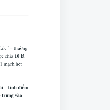
 Lốc” – thường
10 lá
ược chia
 1 mạch hết
ài – tính điểm
p trung vào