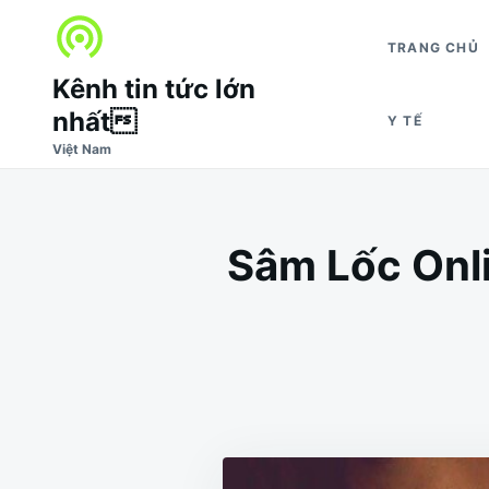
Nhảy
Tìm
đến
kiếm
TRANG CHỦ
nội
cho:
Kênh tin tức lớn
dung
nhất
Y TẾ
Việt Nam
Sâm Lốc Onli