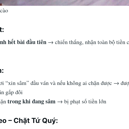
 cào
t:
nh hết bài đầu tiên
→ chiến thắng, nhận toàn bộ tiền 
:
ơi “xin sâm” đầu ván và nếu không ai chặn được → đượ
ăn gấp đôi
trong khi đang sâm
hặn
→ bị phạt số tiền lớn
o – Chặt Tứ Quý: