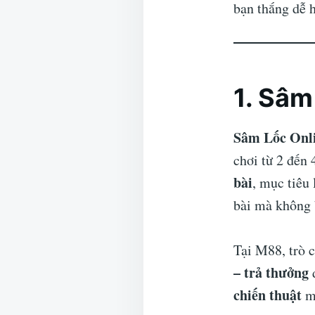
bạn thắng dễ 
1. Sâm
Sâm Lốc Onl
chơi từ 2 đến 
bài
, mục tiêu
bài mà không 
Tại M88, trò 
– trả thưởng
đ
chiến thuật
mà