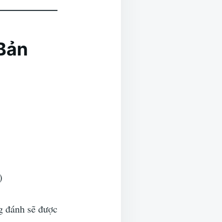
 Bản
)
g đánh sẽ được