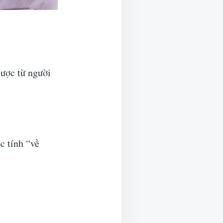
cược từ người
c tính “về