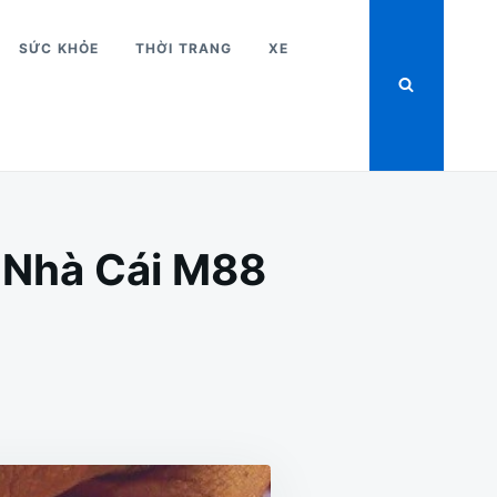
SỨC KHỎE
THỜI TRANG
XE
i Nhà Cái M88