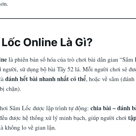
hơn.
 Lốc Online Là Gì?
ine
là phiên bản số hóa của trò chơi bài dân gian “Sâm
4 người, sử dụng bộ bài Tây 52 lá. Mỗi người chơi sẽ đ
đánh hết bài nhanh nhất có thể
 là
, hoặc về sâm (đánh
bị chặn).
chia bài – đánh b
chơi Sâm Lốc được lập trình tự động:
tậ
ều được hệ thống xử lý minh bạch, giúp người chơi
 không lo về gian lận.