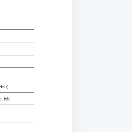
 Heo)
ên bản