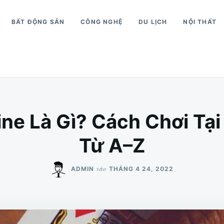
BẤT ĐỘNG SẢN
CÔNG NGHỆ
DU LỊCH
NỘI THẤT
ne Là Gì? Cách Chơi Tạ
Từ A–Z
vào
ADMIN
THÁNG 4 24, 2022