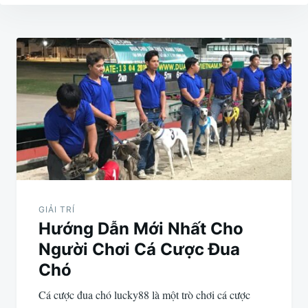
Điều
hướng
bài
viết
GIẢI TRÍ
Hướng Dẫn Mới Nhất Cho
Người Chơi Cá Cược Đua
Chó
Cá cược đua chó lucky88 là một trò chơi cá cược