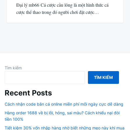
Đại lý mb66 Cá cược cầu lông là một hình thức cá
cược thể thao trong đó người chơi đặt cược…
Tìm kiếm
TÌM KIẾM
Recent Posts
Cách nhận code bắn cá online miễn phí mỗi ngày cực dễ dàng
Hàng order 1688 về bị lỗi, hỏng, sai màu? Cách khiếu nại đòi
tiền 100%
Tiết kiệm 30% vốn nhập hàng nhờ biết những mẹo này khi mua