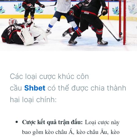
Các loại cược khúc côn
cầu
Shbet
có thể được chia thành
hai loại chính:
Cược kết quả trận đấu:
Loại cược này
bao gồm kèo châu Á, kèo châu Âu, kèo