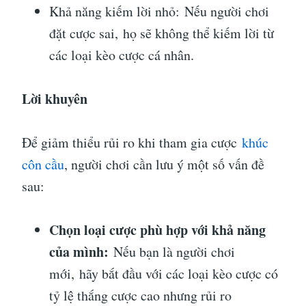
Khả năng kiếm lời nhỏ: Nếu người chơi
đặt cược sai, họ sẽ không thể kiếm lời từ
các loại kèo cược cá nhân.
Lời khuyên
Để giảm thiểu rủi ro khi tham gia cược
khúc
côn cầu
, người chơi cần lưu ý một số vấn đề
sau:
Chọn loại cược phù hợp với khả năng
của mình:
Nếu bạn là người chơi
mới, hãy bắt đầu với các loại kèo cược có
tỷ lệ thắng cược cao nhưng rủi ro