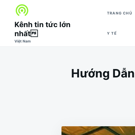
Nhảy
Tìm
đến
kiếm
TRANG CHỦ
nội
cho:
Kênh tin tức lớn
dung
nhất
Y TẾ
Việt Nam
Hướng Dẫn 