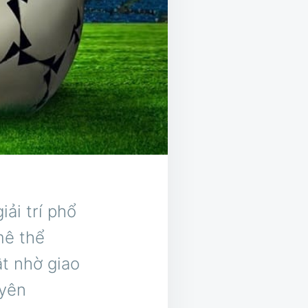
ải trí phổ
mê thể
t nhờ giao
uyên