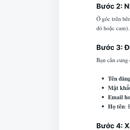
Bước 2: N
Ở góc trên bê
đỏ hoặc cam).
Bước 3: Đ
Bạn cần cung c
Tên đăn
Mật khẩ
Email ho
Họ tên
: 
Bước 4: 