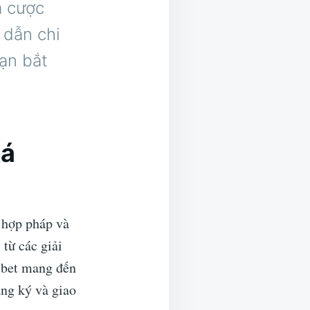
á cược
 dẫn chi
bạn bắt
Đá
 hợp pháp và
từ các giải
ibet mang đến
ăng ký và giao