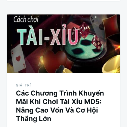
GIẢI TRÍ
Các Chương Trình Khuyến
Mãi Khi Chơi Tài Xỉu MD5:
Nâng Cao Vốn Và Cơ Hội
Thắng Lớn