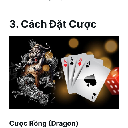
3. Cách Đặt Cược
Cược Rồng (Dragon)