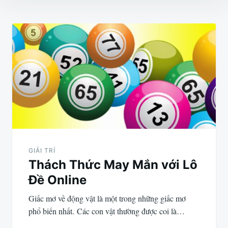
Điều
hướng
bài
viết
GIẢI TRÍ
Thách Thức May Mắn với Lô
Đề Online
Giấc mơ về động vật là một trong những giấc mơ
phổ biến nhất. Các con vật thường được coi là…