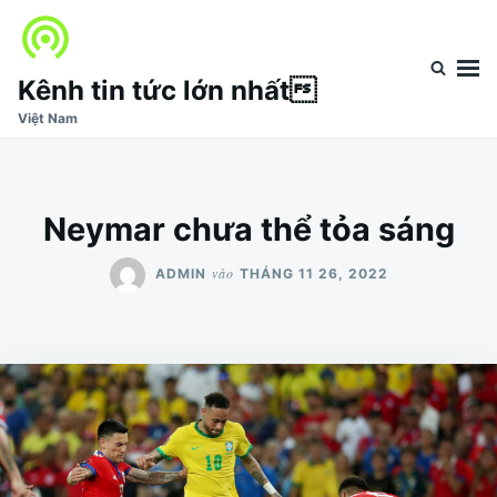
Nhảy
Tìm
đến
kiếm
nội
cho:
Kênh tin tức lớn nhất
dung
Việt Nam
Neymar chưa thể tỏa sáng
vào
ADMIN
THÁNG 11 26, 2022