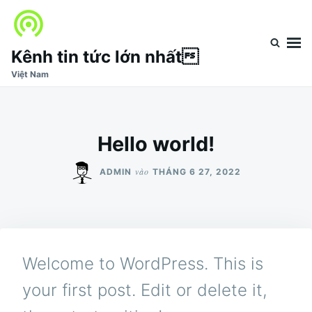
Nhảy
Tìm
đến
kiếm
nội
cho:
Kênh tin tức lớn nhất
dung
Việt Nam
Hello world!
vào
ADMIN
THÁNG 6 27, 2022
Welcome to WordPress. This is
your first post. Edit or delete it,