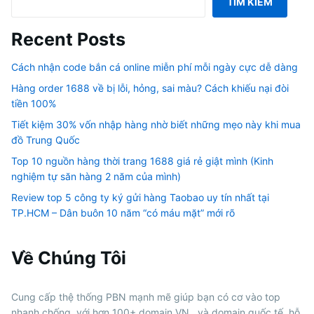
TÌM KIẾM
Recent Posts
Cách nhận code bắn cá online miễn phí mỗi ngày cực dễ dàng
Hàng order 1688 về bị lỗi, hỏng, sai màu? Cách khiếu nại đòi
tiền 100%
Tiết kiệm 30% vốn nhập hàng nhờ biết những mẹo này khi mua
đồ Trung Quốc
Top 10 nguồn hàng thời trang 1688 giá rẻ giật mình (Kinh
nghiệm tự săn hàng 2 năm của mình)
Review top 5 công ty ký gửi hàng Taobao uy tín nhất tại
TP.HCM – Dân buôn 10 năm “có máu mặt” mới rõ
Về Chúng Tôi
Cung cấp thệ thống PBN mạnh mẽ giúp bạn có cơ vào top
nhanh chống, với hơn 100+ domain VN , và domain quốc tế, hỗ