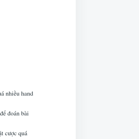
uá nhiều hand
 để đoán bài
ặt cược quá