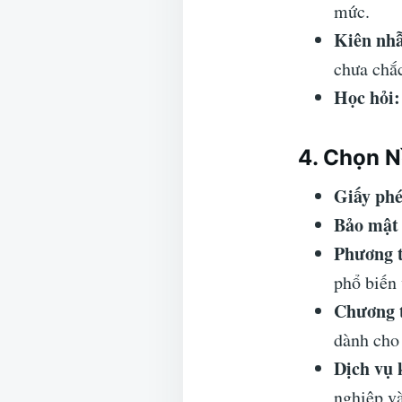
mức.
Kiên nh
chưa chắ
Học hỏi:
4. Chọn N
Giấy phé
Bảo mật 
Phương t
phổ biến 
Chương 
dành cho
Dịch vụ 
nghiệp và