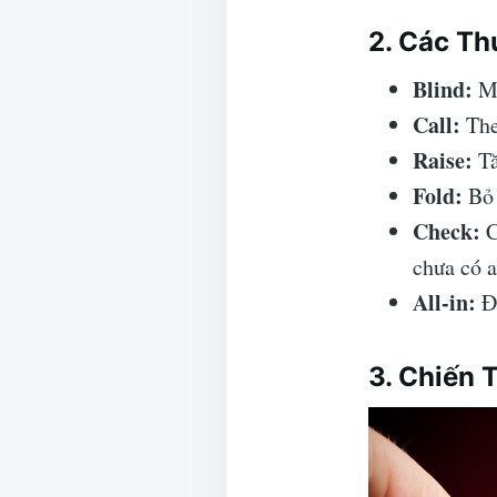
2. Các Th
Blind:
Mứ
Call:
The
Raise:
Tă
Fold:
Bỏ 
Check:
C
chưa có a
All-in:
Đặ
3. Chiến 