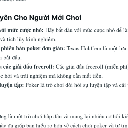
uyên Cho Người Mới Chơi
với mức cược nhỏ:
Hãy bắt đầu với mức cược nhỏ để l
 và tích lũy kinh nghiệm.
 phiên bản poker đơn giản:
Texas Hold’em là một lựa 
 bắt đầu.
 các giải đấu freeroll:
Các giải đấu freeroll (miễn phí)
c hỏi và trải nghiệm mà không cần mất tiền.
luyện tập:
Poker là trò chơi đòi hỏi sự luyện tập và cải 
ng là một trò chơi hấp dẫn và mang lại nhiều cơ hội ki
này đã giúp bạn hiểu rõ hơn về cách chơi poker và tự ti