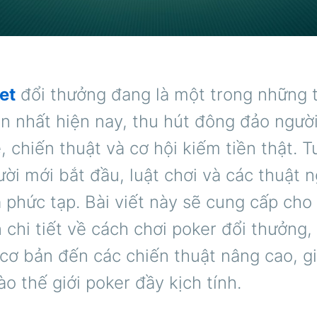
et
đổi thưởng đang là một trong những t
n nhất hiện nay, thu hút đông đảo ngườ
uệ, chiến thuật và cơ hội kiếm tiền thật. T
ười mới bắt đầu, luật chơi và các thuật 
 phức tạp. Bài viết này sẽ cung cấp ch
chi tiết về cách chơi poker đổi thưởng,
cơ bản đến các chiến thuật nâng cao, g
ào thế giới poker đầy kịch tính.