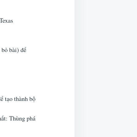
 Texas
 bỏ bài) để
để tạo thành bộ
hất: Thùng phá