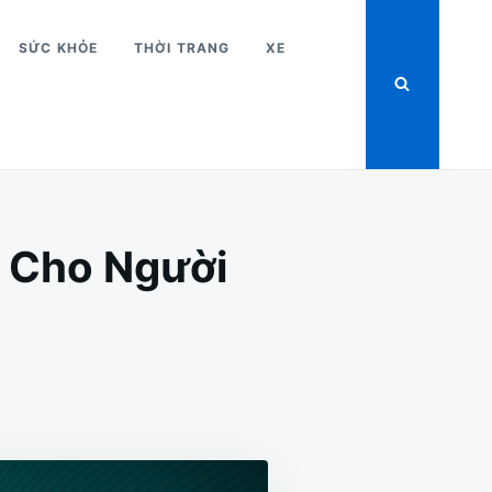
SỨC KHỎE
THỜI TRANG
XE
 Cho Người