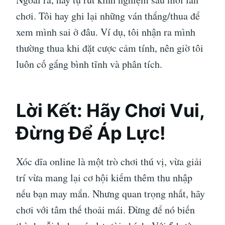
chơi. Tôi hay ghi lại những ván thắng/thua để
xem mình sai ở đâu. Ví dụ, tôi nhận ra mình
thường thua khi đặt cược cảm tính, nên giờ tôi
luôn cố gắng bình tĩnh và phân tích.
Lời Kết: Hãy Chơi Vui,
Đừng Để Áp Lực!
Xóc dĩa online là một trò chơi thú vị, vừa giải
trí vừa mang lại cơ hội kiếm thêm thu nhập
nếu bạn may mắn. Nhưng quan trọng nhất, hãy
chơi với tâm thế thoải mái. Đừng để nó biến