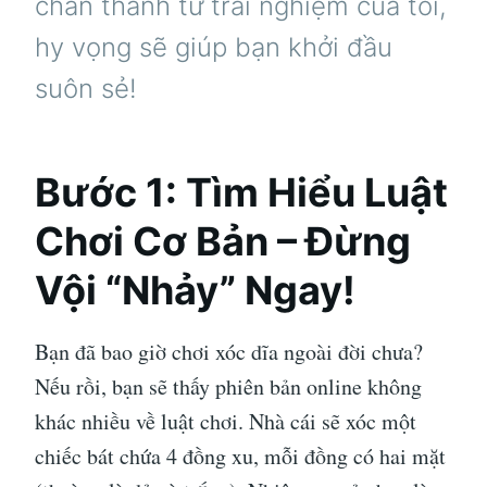
chân thành từ trải nghiệm của tôi,
hy vọng sẽ giúp bạn khởi đầu
suôn sẻ!
Bước 1: Tìm Hiểu Luật
Chơi Cơ Bản – Đừng
Vội “Nhảy” Ngay!
Bạn đã bao giờ chơi xóc dĩa ngoài đời chưa?
Nếu rồi, bạn sẽ thấy phiên bản online không
khác nhiều về luật chơi. Nhà cái sẽ xóc một
chiếc bát chứa 4 đồng xu, mỗi đồng có hai mặt