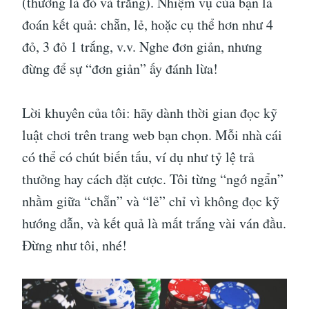
(thường là đỏ và trắng). Nhiệm vụ của bạn là
đoán kết quả: chẵn, lẻ, hoặc cụ thể hơn như 4
đỏ, 3 đỏ 1 trắng, v.v. Nghe đơn giản, nhưng
đừng để sự “đơn giản” ấy đánh lừa!
Lời khuyên của tôi: hãy dành thời gian đọc kỹ
luật chơi trên trang web bạn chọn. Mỗi nhà cái
có thể có chút biến tấu, ví dụ như tỷ lệ trả
thưởng hay cách đặt cược. Tôi từng “ngớ ngẩn”
nhầm giữa “chẵn” và “lẻ” chỉ vì không đọc kỹ
hướng dẫn, và kết quả là mất trắng vài ván đầu.
Đừng như tôi, nhé!