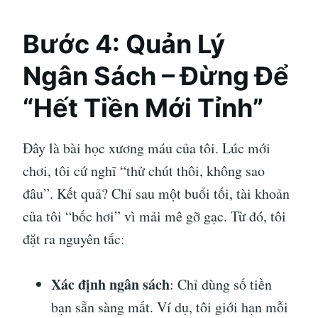
Bước 4: Quản Lý
Ngân Sách – Đừng Để
“Hết Tiền Mới Tỉnh”
Đây là bài học xương máu của tôi. Lúc mới
chơi, tôi cứ nghĩ “thử chút thôi, không sao
đâu”. Kết quả? Chỉ sau một buổi tối, tài khoản
của tôi “bốc hơi” vì mải mê gỡ gạc. Từ đó, tôi
đặt ra nguyên tắc:
Xác định ngân sách
: Chỉ dùng số tiền
bạn sẵn sàng mất. Ví dụ, tôi giới hạn mỗi