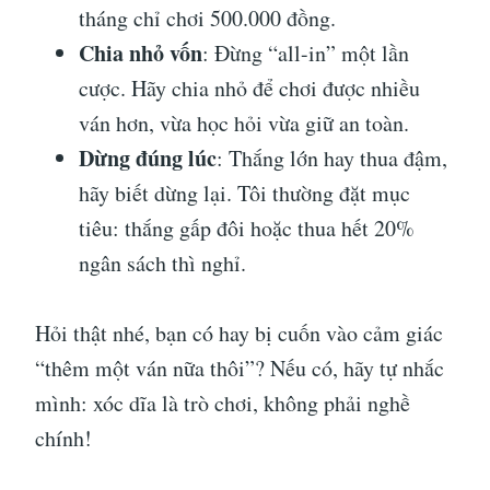
tháng chỉ chơi 500.000 đồng.
Chia nhỏ vốn
: Đừng “all-in” một lần
cược. Hãy chia nhỏ để chơi được nhiều
ván hơn, vừa học hỏi vừa giữ an toàn.
Dừng đúng lúc
: Thắng lớn hay thua đậm,
hãy biết dừng lại. Tôi thường đặt mục
tiêu: thắng gấp đôi hoặc thua hết 20%
ngân sách thì nghỉ.
Hỏi thật nhé, bạn có hay bị cuốn vào cảm giác
“thêm một ván nữa thôi”? Nếu có, hãy tự nhắc
mình: xóc dĩa là trò chơi, không phải nghề
chính!