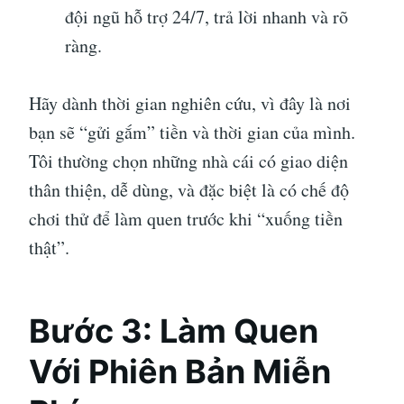
đội ngũ hỗ trợ 24/7, trả lời nhanh và rõ
ràng.
Hãy dành thời gian nghiên cứu, vì đây là nơi
bạn sẽ “gửi gắm” tiền và thời gian của mình.
Tôi thường chọn những nhà cái có giao diện
thân thiện, dễ dùng, và đặc biệt là có chế độ
chơi thử để làm quen trước khi “xuống tiền
thật”.
Bước 3: Làm Quen
Với Phiên Bản Miễn