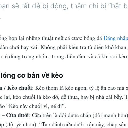
bạn sẽ rất dễ bị động, thậm chí bị “bắt 
.
ổng hợp lại những thuật ngữ cá cược bóng đá
Đăng nhập
dân chơi hay xài. Không phải kiểu tra từ điển khô khan,
 tế dùng trong nhóm, trong diễn đàn, và cả khi soi kèo
lóng cơ bản về kèo
 / Kèo chuối
: Kèo thơm là kèo ngon, tỷ lệ ăn cao mà 
c lại, kèo chuối là kèo dở, dễ thua, hay bị nhà cái bẫy. 
o “Kèo này chuối vl, né đi”.
 – Cửa dưới
: Cửa trên là đội được chấp (đội mạnh hơn)
ấp (đội yếu hơn). “Tao đánh cửa dưới trận này, chấp sâu