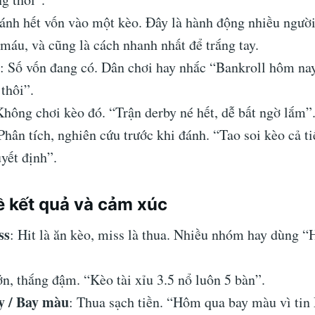
ánh hết vốn vào một kèo. Đây là hành động nhiều ngườ
máu, và cũng là cách nhanh nhất để trắng tay.
: Số vốn đang có. Dân chơi hay nhắc “Bankroll hôm nay
thôi”.
Không chơi kèo đó. “Trận derby né hết, dễ bất ngờ lắm”
 Phân tích, nghiên cứu trước khi đánh. “Tao soi kèo cả t
yết định”.
ề kết quả và cảm xúc
ss
: Hit là ăn kèo, miss là thua. Nhiều nhóm hay dùng “
ớn, thắng đậm. “Kèo tài xỉu 3.5 nổ luôn 5 bàn”.
y / Bay màu
: Thua sạch tiền. “Hôm qua bay màu vì tin