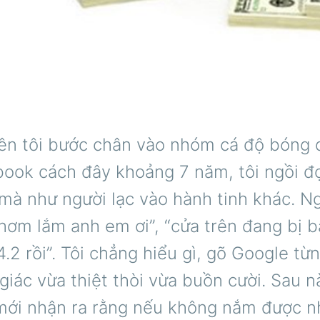
iên tôi bước chân vào nhóm cá độ bóng
book cách đây khoảng 7 năm, tôi ngồi đ
à như người lạc vào hành tinh khác. Ng
hơm lắm anh em ơi”, “cửa trên đang bị bẫ
4.2 rồi”. Tôi chẳng hiểu gì, gõ Google t
iác vừa thiệt thòi vừa buồn cười. Sau n
 mới nhận ra rằng nếu không nắm được n