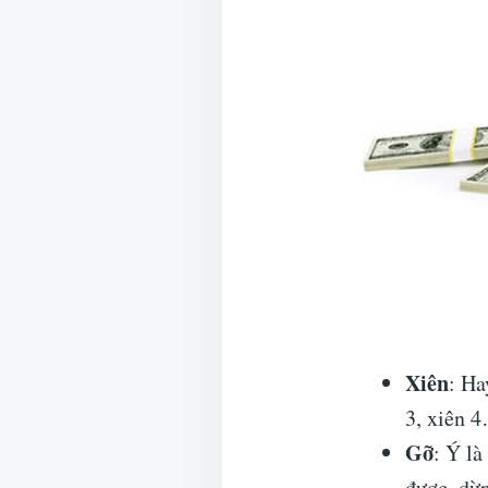
Xiên
: Ha
3, xiên 4
Gỡ
: Ý là
được, dừn