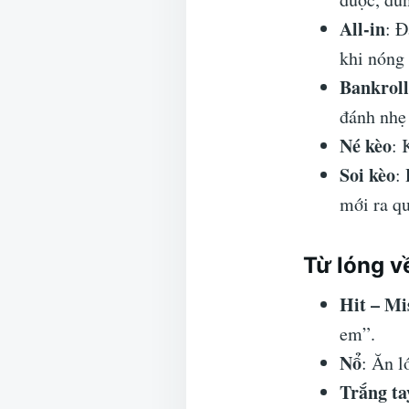
All-in
: Đ
khi nóng 
Bankroll
đánh nhẹ 
Né kèo
: 
Soi kèo
:
mới ra qu
Từ lóng v
Hit – Mi
em”.
Nổ
: Ăn l
Trắng ta