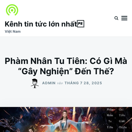
Nhảy
Tìm
đến
kiếm
nội
cho:
Kênh tin tức lớn nhất
dung
Việt Nam
Phàm Nhân Tu Tiên: Có Gì Mà
“Gây Nghiện” Đến Thế?
vào
ADMIN
THÁNG 7 28, 2025