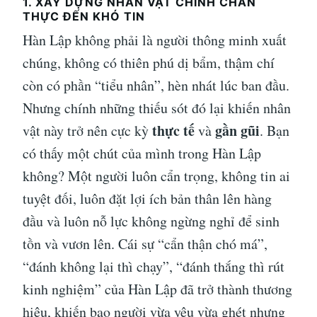
1. XÂY DỰNG NHÂN VẬT CHÍNH CHÂN
THỰC ĐẾN KHÓ TIN
Hàn Lập không phải là người thông minh xuất
chúng, không có thiên phú dị bẩm, thậm chí
còn có phần “tiểu nhân”, hèn nhát lúc ban đầu.
Nhưng chính những thiếu sót đó lại khiến nhân
thực tế
gần gũi
vật này trở nên cực kỳ
và
. Bạn
có thấy một chút của mình trong Hàn Lập
không? Một người luôn cẩn trọng, không tin ai
tuyệt đối, luôn đặt lợi ích bản thân lên hàng
đầu và luôn nỗ lực không ngừng nghỉ để sinh
tồn và vươn lên. Cái sự “cẩn thận chó má”,
“đánh không lại thì chạy”, “đánh thắng thì rút
kinh nghiệm” của Hàn Lập đã trở thành thương
hiệu, khiến bao người vừa yêu vừa ghét nhưng