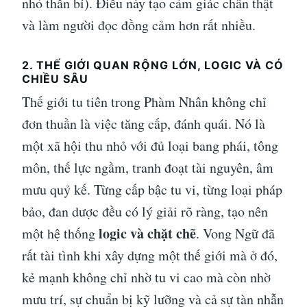
nhỏ thần bí). Điều này tạo cảm giác chân thật
và làm người đọc đồng cảm hơn rất nhiều.
2. THẾ GIỚI QUAN RỘNG LỚN, LOGIC VÀ CÓ
CHIỀU SÂU
Thế giới tu tiên trong Phàm Nhân không chỉ
đơn thuần là việc tăng cấp, đánh quái. Nó là
một xã hội thu nhỏ với đủ loại bang phái, tông
môn, thế lực ngầm, tranh đoạt tài nguyên, âm
mưu quỷ kế. Từng cấp bậc tu vi, từng loại pháp
bảo, đan dược đều có lý giải rõ ràng, tạo nên
logic và chặt chẽ
một hệ thống
. Vong Ngữ đã
rất tài tình khi xây dựng một thế giới mà ở đó,
kẻ mạnh không chỉ nhờ tu vi cao mà còn nhờ
mưu trí, sự chuẩn bị kỹ lưỡng và cả sự tàn nhẫn