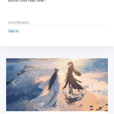
CHUYÊN MỤC
Giải trí
Điều
hướng
bài
viết