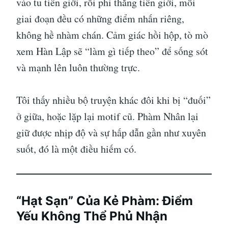
vào tu tiên giới, rồi phi thăng tiên giới, mỗi
giai đoạn đều có những điểm nhấn riêng,
không hề nhàm chán. Cảm giác hồi hộp, tò mò
xem Hàn Lập sẽ “làm gì tiếp theo” để sống sót
và mạnh lên luôn thường trực.
Tôi thấy nhiều bộ truyện khác đôi khi bị “đuối”
ở giữa, hoặc lặp lại motif cũ. Phàm Nhân lại
giữ được nhịp độ và sự hấp dẫn gần như xuyên
suốt, đó là một điều hiếm có.
“Hạt Sạn” Của Kẻ Phàm: Điểm
Yếu Không Thể Phủ Nhận