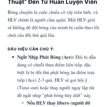
Thuật” Đến Từ Huấn Luyện Viên
Bóng chuyền là cuộc chiến cờ vây trên lưới, và
HLV chính là người cầm quân. Một HLV giỏi
sẽ không để đội bóng của mình bị cuốn theo lối
chơi của đối thủ quá lâu.
DẤU HIỆU CẦN CHÚ Ý:
Ngắt Nhịp Phát Bóng (Ace):
Đội bị dẫn
đang có chuỗi thua điểm liên tiếp, đặc
biệt là bị đối thủ phát bóng ăn điểm trực
tiếp (Ace) 2-3 quả. HLV sẽ gọi hội ý
(Time-out) hoặc thay người ngay lập tức
để ngắt nhịp “phát bóng hủy diệt” này.
Nếu HLV thay libero (người đỡ