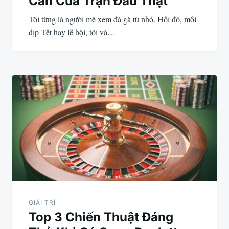
Cấn Của Trận Đấu Thật
Tôi từng là người mê xem đá gà từ nhỏ. Hồi đó, mỗi
dịp Tết hay lễ hội, tôi và…
GIẢI TRÍ
Top 3 Chiến Thuật Đáng