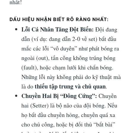
nhất!
DẤU HIỆU NHẬN BIẾT RÕ RÀNG NHẤT:
Lỗi Cá Nhân Tăng Đột Biến:
Đội đang
dẫn (ví dụ: đang dẫn 2-0 về set) bắt đầu
mắc các lỗi “vô duyên” như phát bóng ra
ngoài (out), tấn công không trúng bóng
(fault), hoặc chạm lưới khi chắn bóng.
Những lỗi này không phải do kỹ thuật mà
thiếu tập trung và chủ quan
là do
.
Chuyền Hai Bị “Đông Cứng”:
Chuyền
hai (Setter) là bộ não của đội bóng. Nếu
họ bắt đầu chuyền hỏng, chuyền quá xa
cho chủ công, hoặc bị đối thủ “bắt bài”