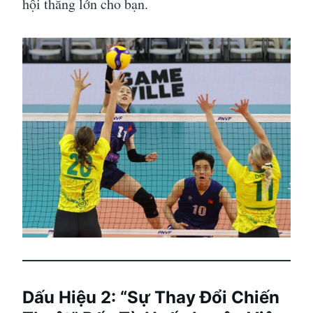
hội thắng lớn cho bạn.
Dấu Hiệu 2: “Sự Thay Đổi Chiến