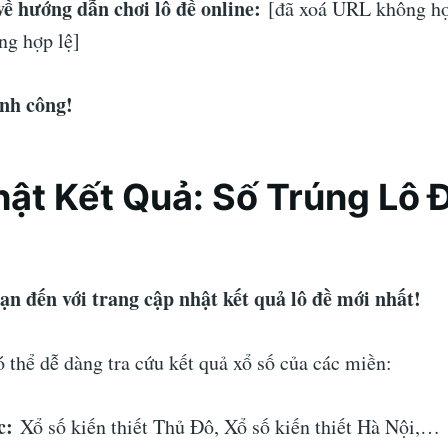
về hướng dẫn chơi lô đề online:
[đã xoá URL không hợp
g hợp lệ]
nh công!
ật Kết Quả: Số Trúng Lô 
n đến với trang cập nhật kết quả lô đề mới nhất!
ó thể dễ dàng tra cứu kết quả xổ số của các miền:
c:
Xổ số kiến thiết Thủ Đô, Xổ số kiến thiết Hà Nội,…