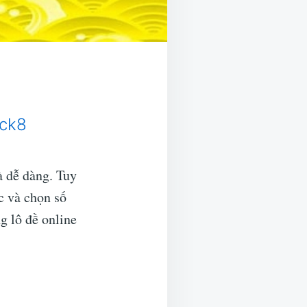
ck8
à dễ dàng. Tuy
c và chọn số
g lô đề online