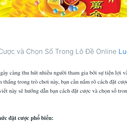
Cược và Chọn Số Trong Lô Đề Online
Lu
gày càng thu hút nhiều người tham gia bởi sự tiện lợi v
n thắng trong trò chơi này, bạn cần nắm rõ cách đặt cượ
viết này sẽ hướng dẫn bạn cách đặt cược và chọn số tron
hức đặt cược phổ biến: