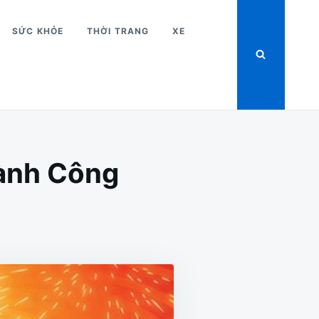
SỨC KHỎE
THỜI TRANG
XE
hành Công