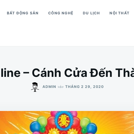
BẤT ĐỘNG SẢN
CÔNG NGHỆ
DU LỊCH
NỘI THẤT
line – Cánh Cửa Đến T
vào
ADMIN
THÁNG 2 29, 2020