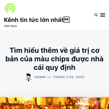
Nhảy
Tìm
đến
kiếm
nội
cho:
Kênh tin tức lớn nhất
dung
Việt Nam
Tìm hiểu thêm về giá trị cơ
bản của màu chips được nhà
cái quy định
vào
ADMIN
THÁNG 3 29, 2020