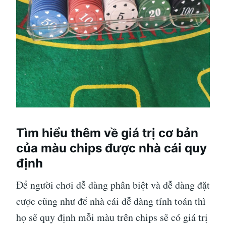
Tìm hiểu thêm về giá trị cơ bản
của màu chips được nhà cái quy
định
Để người chơi dễ dàng phân biệt và dễ dàng đặt
cược cũng như để nhà cái dễ dàng tính toán thì
họ sẽ quy định mỗi màu trên chips sẽ có giá trị