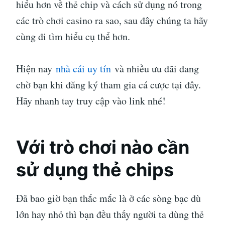
hiểu hơn về thẻ chip và cách sử dụng nó trong
các trò chơi casino ra sao, sau đây chúng ta hãy
cùng đi tìm hiểu cụ thể hơn.
Hiện nay
nhà cái uy tín
và nhiều ưu đãi đang
chờ bạn khi đăng ký tham gia cá cược tại đây.
Hãy nhanh tay truy cập vào link nhé!
Với trò chơi nào cần
sử dụng thẻ chips
Đã bao giờ bạn thắc mắc là ở các sòng bạc dù
lớn hay nhỏ thì bạn đều thấy người ta dùng thẻ