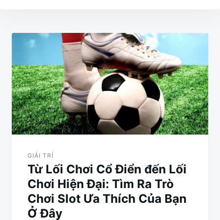
Điều
hướng
bài
viết
GIẢI TRÍ
Từ Lối Chơi Cổ Điển đến Lối
Chơi Hiện Đại: Tìm Ra Trò
Chơi Slot Ưa Thích Của Bạn
Ở Đây