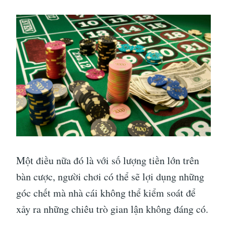
Một điều nữa đó là với số lượng tiền lớn trên
bàn cược, người chơi có thể sẽ lợi dụng những
góc chết mà nhà cái không thể kiểm soát để
xảy ra những chiêu trò gian lận không đáng có.