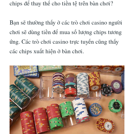
chips để thay thế cho tiền tệ trên bàn chơi?
Bạn sẽ thường thấy ở các trò chơi casino người
chơi sẽ dùng tiền để mua số lượng chips tương
ứng. Các trò chơi casino trực tuyến cũng thấy
các chips xuất hiện ở bàn chơi.