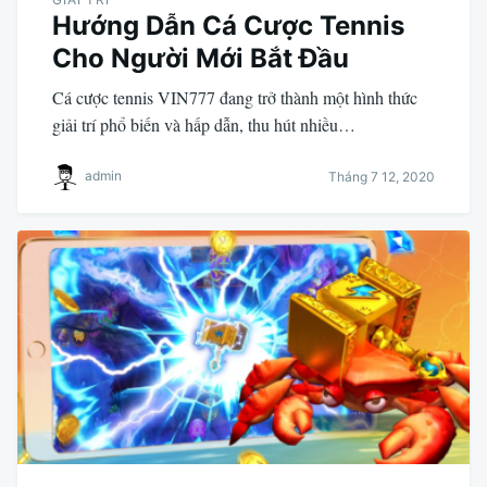
Hướng Dẫn Cá Cược Tennis
Cho Người Mới Bắt Đầu
Cá cược tennis VIN777 đang trở thành một hình thức
giải trí phổ biến và hấp dẫn, thu hút nhiều…
admin
Tháng 7 12, 2020