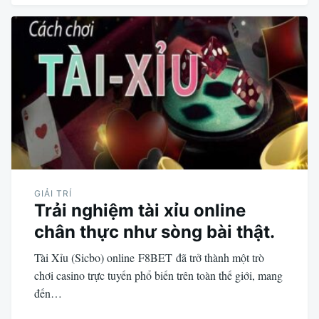
GIẢI TRÍ
Trải nghiệm tài xỉu online
chân thực như sòng bài thật.
Tài Xỉu (Sicbo) online F8BET đã trở thành một trò
chơi casino trực tuyến phổ biến trên toàn thế giới, mang
đến…