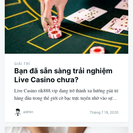
GIẢI TRÍ
Bạn đã sẵn sàng trải nghiệm
Live Casino chưa?
Live Casino rik888.vip đang trở thành xu hướng giải trí
hàng đầu trong thế giới cờ bạc trực tuyến nhờ vào sự…
admin
Tháng 7 18, 2020