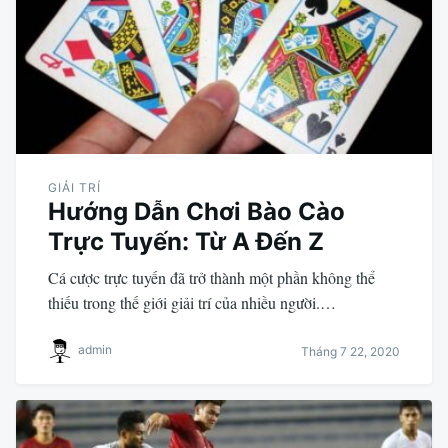
GIẢI TRÍ
Hướng Dẫn Chơi Bào Cào
Trực Tuyến: Từ A Đến Z
Cá cược trực tuyến đã trở thành một phần không thể
thiếu trong thế giới giải trí của nhiều người.…
admin
Tháng 7 22, 2020