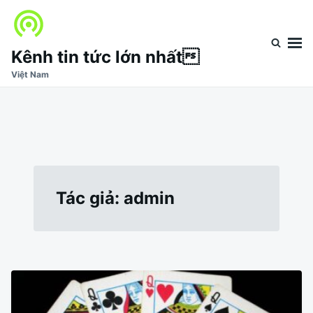
Nhảy
Tìm
đến
kiếm
nội
cho:
Kênh tin tức lớn nhất
dung
Việt Nam
Tác giả:
admin