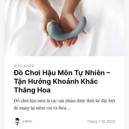
SỨC KHỎE
Đồ Chơi Hậu Môn Tự Nhiên –
Tận Hưởng Khoảnh Khắc
Thăng Hoa
Đồ chơi hậu môn là các sản phẩm được thiết kế đặc biệt
để mang lại niềm vui và thỏa…
admin
Tháng 7 18, 2020