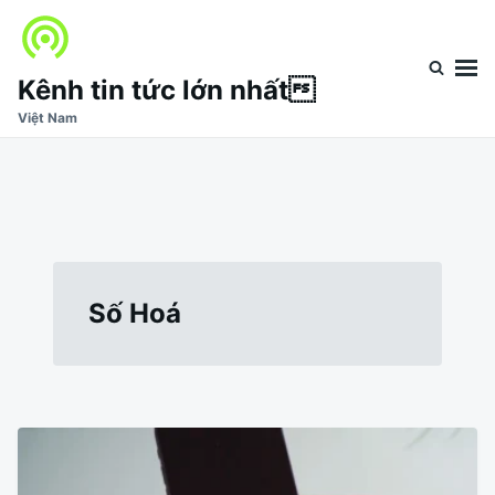
Nhảy
Tìm
đến
kiếm
nội
cho:
Kênh tin tức lớn nhất
dung
Việt Nam
Số Hoá