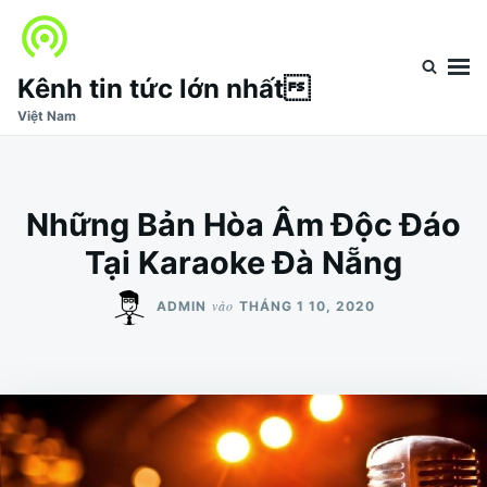
Nhảy
Tìm
đến
kiếm
nội
cho:
Kênh tin tức lớn nhất
dung
Việt Nam
Những Bản Hòa Âm Độc Đáo
Tại Karaoke Đà Nẵng
vào
ADMIN
THÁNG 1 10, 2020