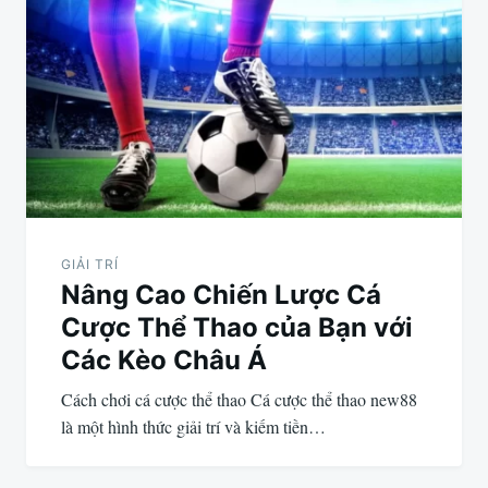
hướng
bài
viết
GIẢI TRÍ
Nâng Cao Chiến Lược Cá
Cược Thể Thao của Bạn với
Các Kèo Châu Á
Cách chơi cá cược thể thao Cá cược thể thao new88
là một hình thức giải trí và kiếm tiền…