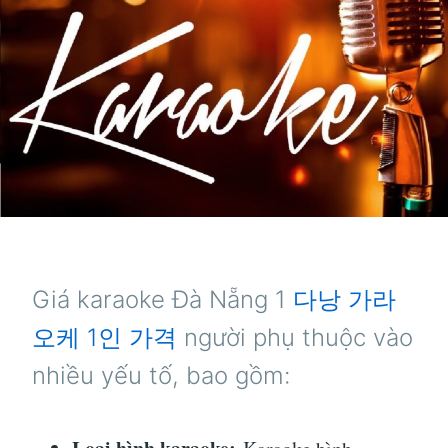
Giá karaoke Đà Nẵng 1
다낭 가라
오케 1인 가격
người phụ thuộc vào
nhiều yếu tố, bao gồm: