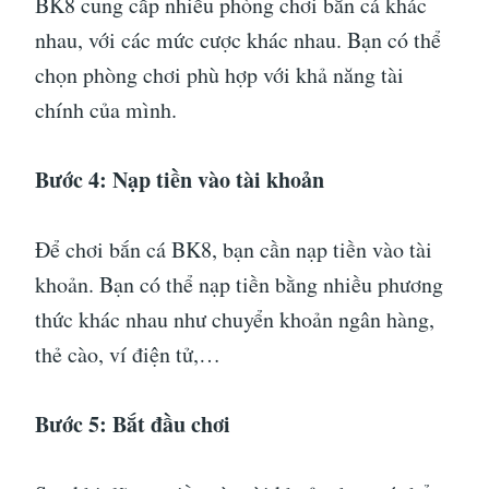
BK8 cung cấp nhiều phòng chơi bắn cá khác
nhau, với các mức cược khác nhau. Bạn có thể
chọn phòng chơi phù hợp với khả năng tài
chính của mình.
Bước 4: Nạp tiền vào tài khoản
Để chơi bắn cá BK8, bạn cần nạp tiền vào tài
khoản. Bạn có thể nạp tiền bằng nhiều phương
thức khác nhau như chuyển khoản ngân hàng,
thẻ cào, ví điện tử,…
Bước 5: Bắt đầu chơi