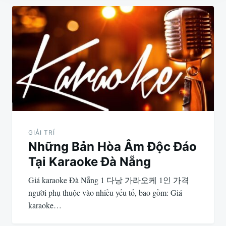
Điều
hướng
bài
viết
GIẢI TRÍ
Những Bản Hòa Âm Độc Đáo
Tại Karaoke Đà Nẵng
Giá karaoke Đà Nẵng 1 다낭 가라오케 1인 가격
người phụ thuộc vào nhiều yếu tố, bao gồm: Giá
karaoke…