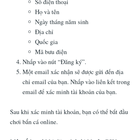
Số điện thoại
Họ và tên
Ngày tháng năm sinh
Địa chỉ
Quốc gia
Mã bưu điện
Nhấp vào nút “Đăng ký”.
Một email xác nhận sẽ được gửi đến địa
chỉ email của bạn. Nhấp vào liên kết trong
email để xác minh tài khoản của bạn.
Sau khi xác minh tài khoản, bạn có thể bắt đầu
chơi bắn cá online.