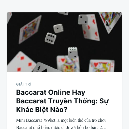
GIẢI TRÍ
Baccarat Online Hay
Baccarat Truyền Thống: Sự
Khác Biệt Nào?
Mini Baccarat 789bet là một biến thể của trò chơi
Baccarat phổ biến, được chơi với bốn bộ bài 52…