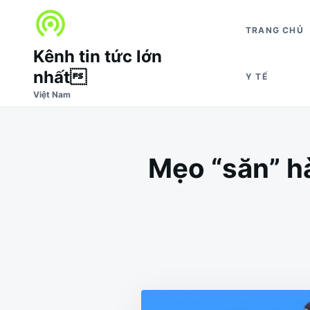
Nhảy
Tìm
đến
kiếm
TRANG CHỦ
nội
cho:
Kênh tin tức lớn
dung
nhất
Y TẾ
Việt Nam
Mẹo “săn” hà