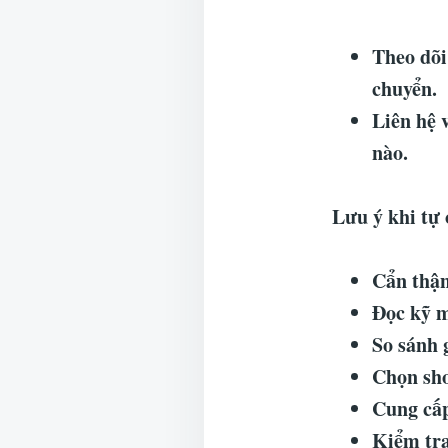
Theo dõi
chuyển.
Liên hệ 
nào.
Lưu ý khi tự
Cẩn thận
Đọc kỹ m
So sánh 
Chọn sho
Cung cấp
Kiểm tra