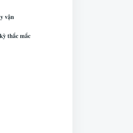
ty vận
 kỳ thắc mắc