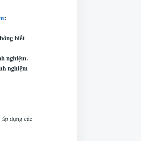
am
:
không biết
nh nghiệm.
inh nghiệm
 áp dụng các