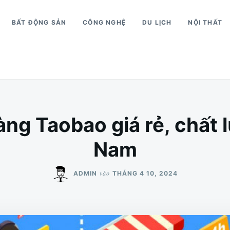
BẤT ĐỘNG SẢN
CÔNG NGHỆ
DU LỊCH
NỘI THẤT
ng Taobao giá rẻ, chất 
Nam
vào
ADMIN
THÁNG 4 10, 2024