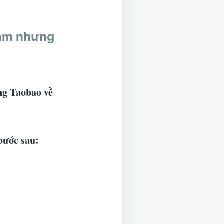
Nam nhưng
àng Taobao về
bước sau: