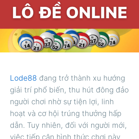
Lode88
đang trở thành xu hướng
giải trí phổ biến, thu hút đông đảo
người chơi nhờ sự tiện lợi, linh
hoạt và cơ hội trúng thưởng hấp
dẫn. Tuy nhiên, đối với người mới,
việc tiếp cận hình thức chơi này