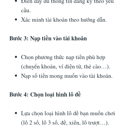
Điền đầy đủ thông tin đăng ký theo yêu
cầu.
Xác minh tài khoản theo hướng dẫn.
Bước 3: Nạp tiền vào tài khoản
Chọn phương thức nạp tiền phù hợp
(chuyển khoản, ví điện tử, thẻ cào…).
Nạp số tiền mong muốn vào tài khoản.
Bước 4: Chọn loại hình lô đề
Lựa chọn loại hình lô đề bạn muốn chơi
(lô 2 số, lô 3 số, đề, xiên, lô trượt…).