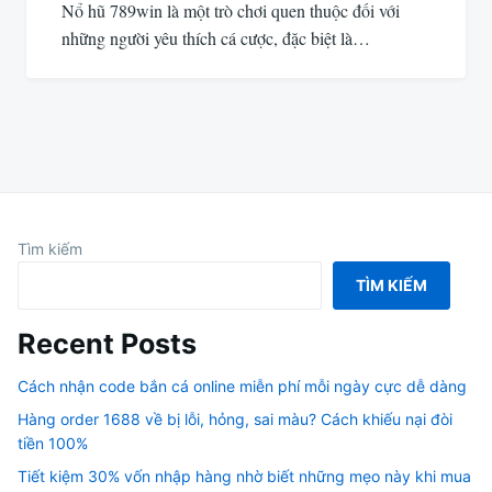
Nổ hũ 789win là một trò chơi quen thuộc đối với
những người yêu thích cá cược, đặc biệt là…
Tìm kiếm
TÌM KIẾM
Recent Posts
Cách nhận code bắn cá online miễn phí mỗi ngày cực dễ dàng
Hàng order 1688 về bị lỗi, hỏng, sai màu? Cách khiếu nại đòi
tiền 100%
Tiết kiệm 30% vốn nhập hàng nhờ biết những mẹo này khi mua