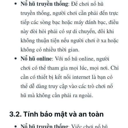
Nổ hũ truyền thống
: Để chơi nổ hũ
truyền thống, người chơi cần phải đến trực
tiếp các sòng bạc hoặc máy đánh bạc, điều
này đòi hỏi phải có sự di chuyển, đôi khi
không thuận tiện nếu người chơi ở xa hoặc
không có nhiều thời gian.
Nổ hũ online
: Với nổ hũ online, người
chơi có thể tham gia mọi lúc, mọi nơi. Chỉ
cần có thiết bị kết nối internet là bạn có
thể dễ dàng truy cập vào các trò chơi nổ
hũ mà không cần phải ra ngoài.
3.2. Tính bảo mật và an toàn
Nổ hũ truyền thống
: Việc chơi nổ hũ