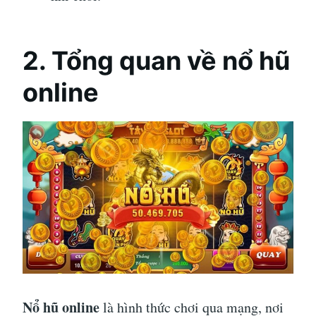
2.
Tổng quan về nổ hũ
online
Nổ hũ online
là hình thức chơi qua mạng, nơi