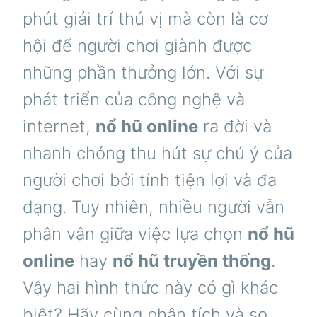
phút giải trí thú vị mà còn là cơ
hội để người chơi giành được
những phần thưởng lớn. Với sự
phát triển của công nghệ và
internet,
nổ hũ online
ra đời và
nhanh chóng thu hút sự chú ý của
người chơi bởi tính tiện lợi và đa
dạng. Tuy nhiên, nhiều người vẫn
phân vân giữa việc lựa chọn
nổ hũ
online
hay
nổ hũ truyền thống
.
Vậy hai hình thức này có gì khác
biệt? Hãy cùng phân tích và so