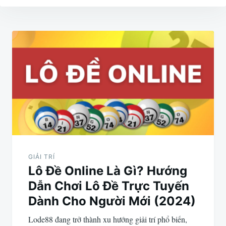
Điều
hướng
bài
viết
GIẢI TRÍ
Lô Đề Online Là Gì? Hướng
Dẫn Chơi Lô Đề Trực Tuyến
Dành Cho Người Mới (2024)
Lode88 đang trở thành xu hướng giải trí phổ biến,