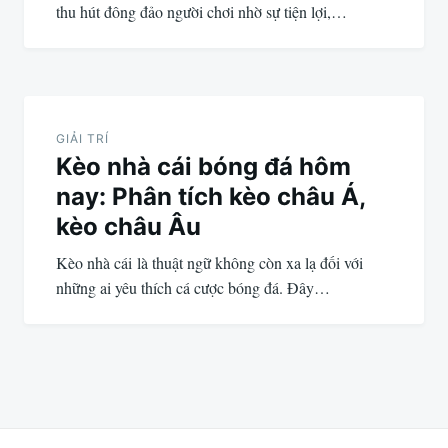
thu hút đông đảo người chơi nhờ sự tiện lợi,…
GIẢI TRÍ
Kèo nhà cái bóng đá hôm
nay: Phân tích kèo châu Á,
kèo châu Âu
Kèo nhà cái là thuật ngữ không còn xa lạ đối với
những ai yêu thích cá cược bóng đá. Đây…