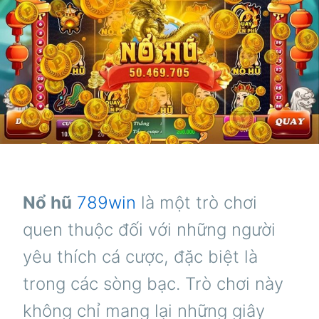
Nổ hũ
789win
là một trò chơi
quen thuộc đối với những người
yêu thích cá cược, đặc biệt là
trong các sòng bạc. Trò chơi này
không chỉ mang lại những giây