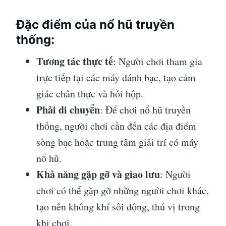
Đặc điểm của nổ hũ truyền
thống:
Tương tác thực tế
: Người chơi tham gia
trực tiếp tại các máy đánh bạc, tạo cảm
giác chân thực và hồi hộp.
Phải di chuyển
: Để chơi nổ hũ truyền
thống, người chơi cần đến các địa điểm
sòng bạc hoặc trung tâm giải trí có máy
nổ hũ.
Khả năng gặp gỡ và giao lưu
: Người
chơi có thể gặp gỡ những người chơi khác,
tạo nên không khí sôi động, thú vị trong
khi chơi.