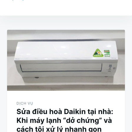
Điều
hướng
bài
viết
DỊCH VỤ
Sửa điều hoà Daikin tại nhà:
Khi máy lạnh “dở chứng” và
cách tôi xử lý nhanh gọn