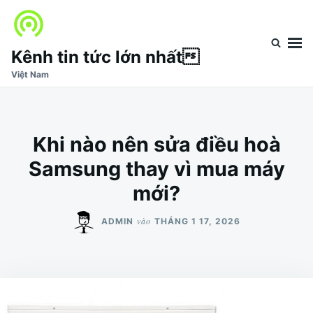
Nhảy
Tìm
đến
kiếm
nội
cho:
Kênh tin tức lớn nhất
dung
Việt Nam
Khi nào nên sửa điều hoà
Samsung thay vì mua máy
mới?
vào
ADMIN
THÁNG 1 17, 2026